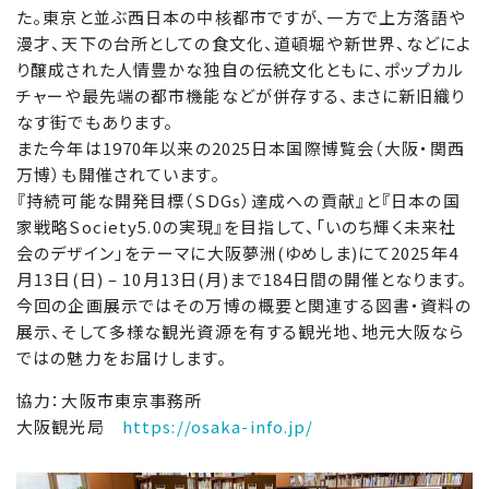
た。東京と並ぶ西日本の中核都市ですが、一方で上方落語や
漫才、天下の台所としての食文化、道頓堀や新世界、などによ
り醸成された人情豊かな独自の伝統文化ともに、ポップカル
チャーや最先端の都市機能などが併存する、まさに新旧織り
なす街でもあります。
また今年は1970年以来の2025日本国際博覧会（大阪・関西
万博）も開催されています。
『持続可能な開発目標（SDGs）達成への貢献』と『日本の国
家戦略Society5.0の実現』を目指して、「いのち輝く未来社
会のデザイン」をテーマに大阪夢洲(ゆめしま)にて2025年4
月13日(日) – 10月13日(月)まで184日間の開催となります。
今回の企画展示ではその万博の概要と関連する図書・資料の
展示、そして多様な観光資源を有する観光地、地元大阪なら
ではの魅力をお届けします。
協力：大阪市東京事務所
大阪観光局
https://osaka-info.jp/