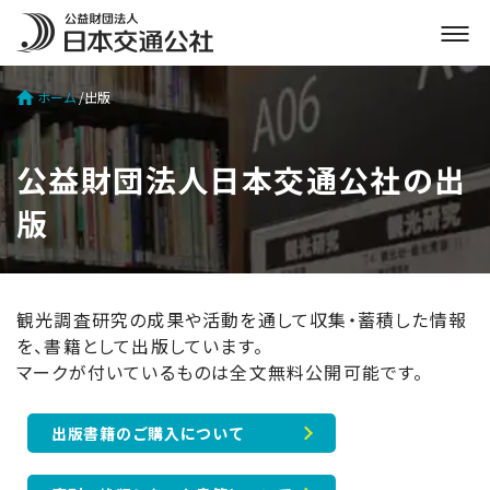
メ
ニ
ュ
ホーム
出版
ー
を
開
公益財団法人日本交通公社の出
く
版
観光調査研究の成果や活動を通して収集・蓄積した情報
を、書籍として出版しています。
マークが付いているものは全文無料公開可能です。
出版書籍のご購入について