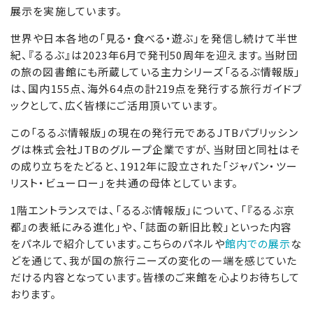
展示を実施しています。
世界や日本各地の「見る・食べる・遊ぶ」を発信し続けて半世
紀、『るるぶ』は2023年6月で発刊50周年を迎えます。当財団
の旅の図書館にも所蔵している主力シリーズ「るるぶ情報版」
は、国内155点、海外64点の計219点を発行する旅行ガイドブ
ックとして、広く皆様にご活用頂いています。
この「るるぶ情報版」の現在の発行元であるJTBパブリッシン
グは株式会社JTBのグループ企業ですが、当財団と同社はそ
の成り立ちをたどると、1912年に設立された「ジャパン・ツー
リスト・ビューロー」を共通の母体としています。
1階エントランスでは、「るるぶ情報版」について、「『るるぶ京
都』の表紙にみる進化」や、「誌面の新旧比較」といった内容
をパネルで紹介しています。こちらのパネルや
館内での展示
な
どを通じて、我が国の旅行ニーズの変化の一端を感じていた
だける内容となっています。皆様のご来館を心よりお待ちして
おります。