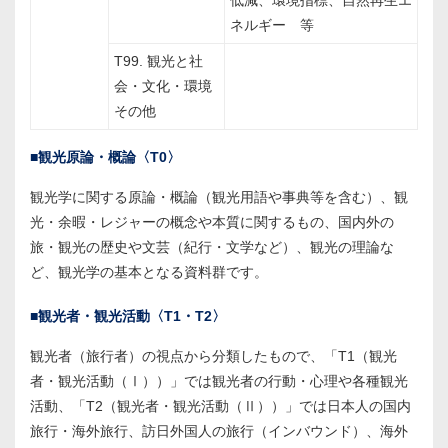
低減、環境指標、自然再生エ
ネルギー 等
T99. 観光と社
会・文化・環境
その他
■観光原論・概論〈T0〉
観光学に関する原論・概論（観光用語や事典等を含む）、観
光・余暇・レジャーの概念や本質に関するもの、国内外の
旅・観光の歴史や文芸（紀行・文学など）、観光の理論な
ど、観光学の基本となる資料群です。
■観光者・観光活動〈T1・T2〉
観光者（旅行者）の視点から分類したもので、「T1（観光
者・観光活動（Ⅰ））」では観光者の行動・心理や各種観光
活動、「T2（観光者・観光活動（Ⅱ））」では日本人の国内
旅行・海外旅行、訪日外国人の旅行（インバウンド）、海外