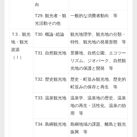
向
T29. 観光者・観
一般的な消費者動向 等
光活動その他
Ｔ3．観光
T30. 概論･総論
観光地理学、観光地の分類・
地・観光
特性、観光地の発展形態 等
資源
T31. 自然観光地
景勝地、自然公園、エコツー
（Ⅰ）
リズム、ジオパーク、自然観
光地の保護と開発 等
T32. 歴史観光地
歴史・町並み観光地、歴史的
町並みの保存と再生 等
T33. 温泉観光地
温泉学、温泉地の歴史、温泉
地の再生・活性化、温泉の効
用 等
T34. 島嶼観光地
島嶼地域の課題、離島と観光
振興 等