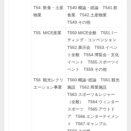
T54. 飲食・土産
T540.概論・総論 T541.飲
物業
食業 T542.土産物業
T549.その他
T55. MICE産業
T550.MICE全般 T551.ﾐー
ティング・コンベンション
T552.展示会 T553.イベン
ト全般 T554.博覧会・文化
イベント T555.スポーツイ
ベント T559.その他
T56. 観光レクリ
T560.概論･総論 T561.観光
エーション事業
施設 T562.商業施設
T563.スポーツ＆レジャー
（全般） T564.ウィンター
スポーツ T565.アウトド
ア T566.エンターテイメン
ト T567.ギャンブル