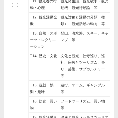
T11. 観光者の行
観光発生論、観光欲求・観光
（Ⅰ）
動・心理
動機、観光行動論 等
T12. 観光活動全
観光対象と活動の分類（種
般
類）、観光活動の動向 等
T13. 自然・スポ
登山、海水浴、スキー、キャ
ーツ・レクリエ
ンプ 等
ーション
T14. 歴史・文化
文化と観光、社寺巡り、巡
礼、宗教とツーリズム、祭
り、芸術、サブカルチャー
等
T15. 遊戯・娯
遊び、ゲーム、ギャンブル
楽・趣味
等
T16. 飲食・買い
フードツーリズム、買い物
物
等
T19. 観光活動そ
健康と観光（ヘルスツーリズ