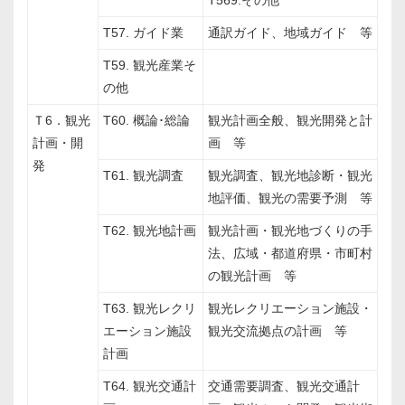
T569.その他
T57. ガイド業
通訳ガイド、地域ガイド 等
T59. 観光産業そ
の他
Ｔ6．観光
T60. 概論･総論
観光計画全般、観光開発と計
計画・開
画 等
発
T61. 観光調査
観光調査、観光地診断・観光
地評価、観光の需要予測 等
T62. 観光地計画
観光計画・観光地づくりの手
法、広域・都道府県・市町村
の観光計画 等
T63. 観光レクリ
観光レクリエーション施設・
エーション施設
観光交流拠点の計画 等
計画
T64. 観光交通計
交通需要調査、観光交通計