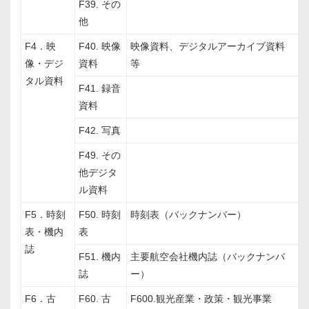
F39. その
他
F4．映
F40. 映像
映像資料、デジタルアーカイブ資料
像・デジ
資料
等
タル資料
F41. 録音
資料
F42. 写真
F49. その
他デジタ
ル資料
F5．時刻
F50. 時刻
時刻表（バックナンバー）
表・機内
表
誌
F51. 機内
主要航空会社機内誌（バックナンバ
誌
ー）
F6．古
F60. 古
F600.観光産業・政策・観光事業