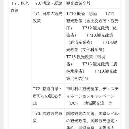
Ｔ7．観光
T70. 概論・総論
観光政策全般
政策
T71. 日本の観光
T710.概論・総論 T711.
政策
観光政策（国土交通省・観光
庁） T712.観光政策（総
務省） T713.観光政策
（経済産業省） T714.観
光政策（文部科学省）
T715.観光政策（環境
省） T716.観光政策（農
林水産省） T719.観光政
策（その他）
T72. 都道府県・
市町村の観光施策、ディステ
市町村の観光行
ィネーションキャンペーン
政
（DC）、地域間交流 等
T73. 国際観光政
国際観光の問題、国際レベル
策
の観光政策、国際観光協定・
条約、国連開発、国際協力