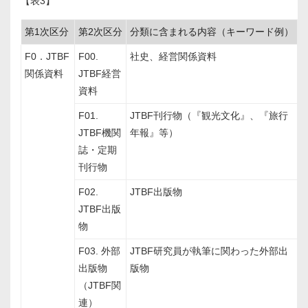
【表3】
第1次区分
第2次区分
分類に含まれる内容（キーワード例）
F0．JTBF
F00.
社史、経営関係資料
関係資料
JTBF経営
資料
F01.
JTBF刊行物（『観光文化』、『旅行
JTBF機関
年報』等）
誌・定期
刊行物
F02.
JTBF出版物
JTBF出版
物
F03. 外部
JTBF研究員が執筆に関わった外部出
出版物
版物
（JTBF関
連）