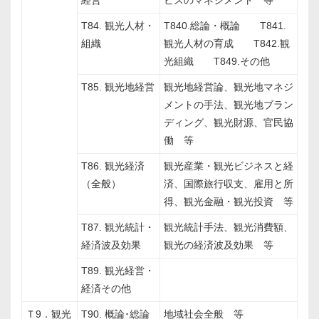
経営
ビスのマネジメント 等
T84. 観光人材・
T840.総論・概論 T841.
組織
観光人材の育成 T842.観
光組織 T849.その他
T85. 観光地経営
観光地経営論、観光地マネジ
メントの手法、観光地ブラン
ディング、観光財源、官民協
働 等
T86. 観光経済
観光産業・観光ビジネスと経
（全般）
済、国際旅行収支、雇用と所
得、観光金融・観光投資 等
T87. 観光統計・
観光統計手法、観光消費額、
経済波及効果
観光の経済波及効果 等
T89. 観光経営・
経済その他
Ｔ9．観光
T90. 概論･総論
地域社会全般 等