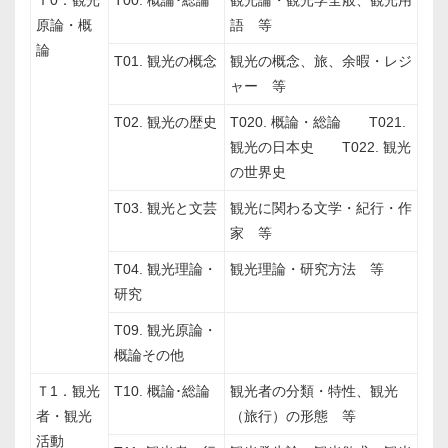
Ｔ0．観光
T00. 概論･総論
観光論・観光学全般、観光用
原論・概
語 等
論
T01. 観光の概念
観光の概念、旅、余暇・レジ
ャー 等
T02. 観光の歴史
T020. 概論・総論 T021.
観光の日本史 T022. 観光
の世界史
T03. 観光と文芸
観光に関わる文学・紀行・作
家 等
T04. 観光理論・
観光理論・研究方法 等
研究
T09. 観光原論・
概論その他
Ｔ1．観光
T10. 概論･総論
観光者の分類・特性、観光
者・観光
（旅行）の形態 等
活動