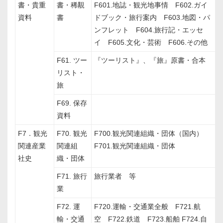
書・貴重
書・稀覯
F601.地誌・観光地事情 F602.ガイ
資料
書
ドブック・旅行案内 F603.地図・パ
ンフレット F604.旅行記・エッセ
イ F605.文化・芸術 F606.その他
F61. ツー
『ツーリスト』、『旅』原書・合本
リスト・
旅
F69. 保存
資料
F7．観光
F70. 観光
F700.観光関連組織・団体（国内）
関連産業
関連組
F701.観光関連組織・団体
社史
織・団体
F71. 旅行
旅行業者 等
業
F72. 運
F720.運輸・交通業全般 F721.航
輸・交通
空 F722.鉄道 F723.船舶 F724.自