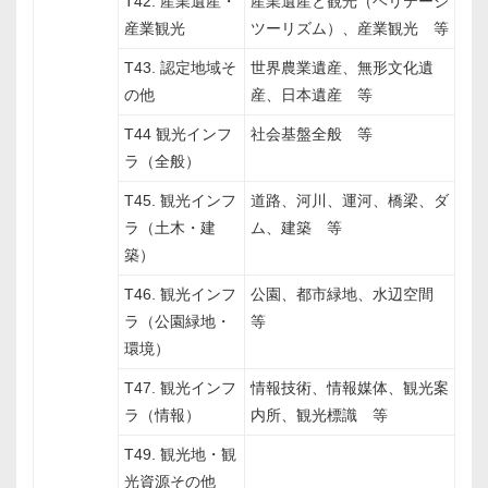
T42. 産業遺産・
産業遺産と観光（ヘリテージ
産業観光
ツーリズム）、産業観光 等
T43. 認定地域そ
世界農業遺産、無形文化遺
の他
産、日本遺産 等
T44 観光インフ
社会基盤全般 等
ラ（全般）
T45. 観光インフ
道路、河川、運河、橋梁、ダ
ラ（土木・建
ム、建築 等
築）
T46. 観光インフ
公園、都市緑地、水辺空間
ラ（公園緑地・
等
環境）
T47. 観光インフ
情報技術、情報媒体、観光案
ラ（情報）
内所、観光標識 等
T49. 観光地・観
光資源その他