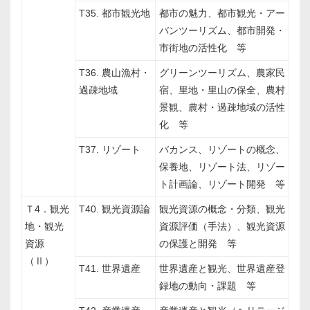
T35. 都市観光地
都市の魅力、都市観光・アー
バンツーリズム、都市開発・
市街地の活性化 等
T36. 農山漁村・
グリーンツーリズム、農家民
過疎地域
宿、里地・里山の保全、農村
景観、農村・過疎地域の活性
化 等
T37. リゾート
バカンス、リゾートの概念、
保養地、リゾート法、リゾー
ト計画論、リゾート開発 等
Ｔ4．観光
T40. 観光資源論
観光資源の概念・分類、観光
地・観光
資源評価（手法）、観光資源
資源
の保護と開発 等
（Ⅱ）
T41. 世界遺産
世界遺産と観光、世界遺産登
録地の動向・課題 等