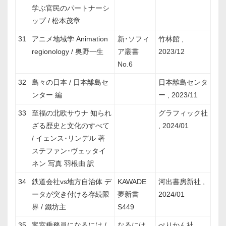
学ぶ官民のパートナーシ
ップ / 松本茂章
31
アニメ地域学 Animation
新･ソフィ
竹林館 ,
regionology / 奥野一生
ア叢書
2023/12
No.6
32
島々の日本 / 日本離島セ
日本離島センタ
ンター 編
ー , 2023/11
33
至福の北欧サウナ 知られ
グラフィック社
ざる歴史と文化のすべて
, 2024/01
/ イェンス･リンデル 著
ステファン･ヴェッタイ
ネン 写真 羽根由 訳
34
鉄道会社vs地方自治体 デ
KAWADE
河出書房新社 ,
ータが突き付ける存続限
夢新書
2024/01
界 / 鐵坊主
S449
35
客室乗務員になるには /
なるには
ぺりかん社 ,