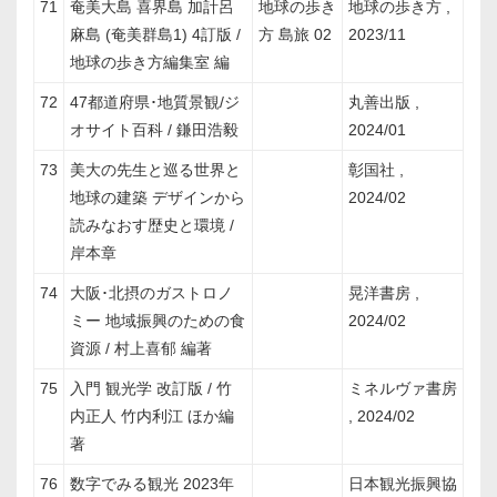
71
奄美大島 喜界島 加計呂
地球の歩き
地球の歩き方 ,
麻島 (奄美群島1) 4訂版 /
方 島旅 02
2023/11
地球の歩き方編集室 編
72
47都道府県･地質景観/ジ
丸善出版 ,
オサイト百科 / 鎌田浩毅
2024/01
73
美大の先生と巡る世界と
彰国社 ,
地球の建築 デザインから
2024/02
読みなおす歴史と環境 /
岸本章
74
大阪･北摂のガストロノ
晃洋書房 ,
ミー 地域振興のための食
2024/02
資源 / 村上喜郁 編著
75
入門 観光学 改訂版 / 竹
ミネルヴァ書房
内正人 竹内利江 ほか編
, 2024/02
著
76
数字でみる観光 2023年
日本観光振興協