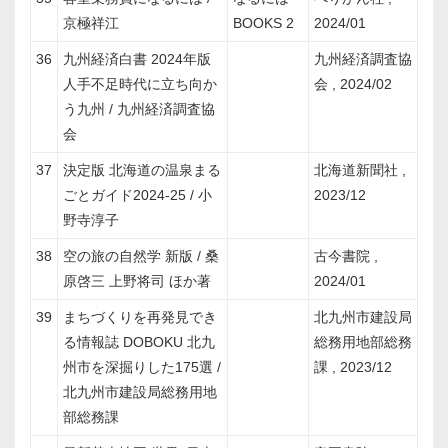
京極祥江
BOOKS 2
2024/01
36
九州経済白書 2024年版
九州経済調査協
人手不足時代に立ち向か
会 , 2024/02
う九州 / 九州経済調査協
会
37
決定版 北海道の温泉まる
北海道新聞社 ,
ごとガイド2024-25 / 小
2023/12
野寺淳子
38
空の旅の自然学 新版 / 桑
古今書院 ,
原啓三 上野将司 ほか著
2024/01
39
まちづくりを再発見でき
北九州市建設局
る情報誌 DOBOKU 北九
総務用地部総務
州市を深掘りした175選 /
課 , 2023/12
北九州市建設局総務用地
部総務課