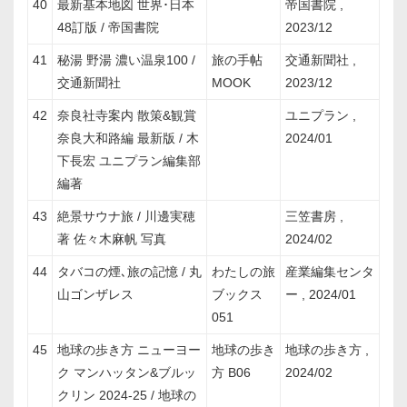
40
最新基本地図 世界･日本
帝国書院 ,
48訂版 / 帝国書院
2023/12
41
秘湯 野湯 濃い温泉100 /
旅の手帖
交通新聞社 ,
交通新聞社
MOOK
2023/12
42
奈良社寺案内 散策&観賞
ユニプラン ,
奈良大和路編 最新版 / 木
2024/01
下長宏 ユニプラン編集部
編著
43
絶景サウナ旅 / 川邊実穂
三笠書房 ,
著 佐々木麻帆 写真
2024/02
44
タバコの煙､旅の記憶 / 丸
わたしの旅
産業編集センタ
山ゴンザレス
ブックス
ー , 2024/01
051
45
地球の歩き方 ニューヨー
地球の歩き
地球の歩き方 ,
ク マンハッタン&ブルッ
方 B06
2024/02
クリン 2024-25 / 地球の