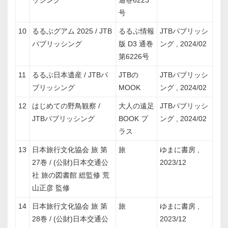
ッシング
通巻6223
号
10
るるぶグアム 2025 / JTB
るるぶ情報
JTBパブリッシ
パブリッシング
版 D3 通巻
ング , 2024/02
第6226号
11
るるぶ日本遺産 / JTBパ
JTBの
JTBパブリッシ
ブリッシング
MOOK
ング , 2024/02
12
はじめての野鳥観察 /
大人の遠足
JTBパブリッシ
JTBパブリッシング
BOOK プ
ング , 2024/02
ラス
13
日本旅行文化協会 旅 第
旅
ゆまに書房 ,
27巻 / (公財)日本交通公
2023/12
社 旅の図書館 総監修 荒
山正彦 監修
14
日本旅行文化協会 旅 第
旅
ゆまに書房 ,
28巻 / (公財)日本交通公
2023/12