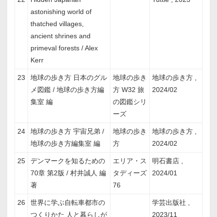
astonishing world of
thatched villages,
ancient shrines and
primeval forests / Alex
Kerr
23
地球の歩き方 日本のグル
地球の歩き
地球の歩き方 ,
メ図鑑 / 地球の歩き方編
方 W32 旅
2024/02
集室 編
の図鑑シリ
ーズ
24
地球の歩き方 宇宙兄弟 /
地球の歩き
地球の歩き方 ,
地球の歩き方編集室 編
方
2024/02
25
デンマークを知るための
エリア・ス
明石書店 ,
70章 第2版 / 村井誠人 編
タディーズ
2024/01
著
76
26
世界に学ぶ自転車都市の
学芸出版社 ,
つくりかた 人と暮らしが
2023/11