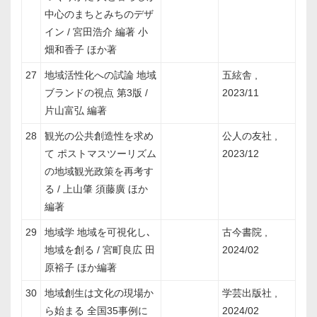
中心のまちとみちのデザ
イン / 宮田浩介 編著 小
畑和香子 ほか著
27
地域活性化への試論 地域
五絃舎 ,
ブランドの視点 第3版 /
2023/11
片山富弘 編著
28
観光の公共創造性を求め
公人の友社 ,
て ポストマスツーリズム
2023/12
の地域観光政策を再考す
る / 上山肇 須藤廣 ほか
編著
29
地域学 地域を可視化し､
古今書院 ,
地域を創る / 宮町良広 田
2024/02
原裕子 ほか編著
30
地域創生は文化の現場か
学芸出版社 ,
ら始まる 全国35事例に
2024/02