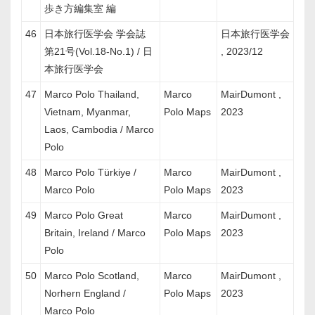
歩き方編集室 編
46
日本旅行医学会 学会誌
日本旅行医学会
第21号(Vol.18-No.1) / 日
, 2023/12
本旅行医学会
47
Marco Polo Thailand,
Marco
MairDumont ,
Vietnam, Myanmar,
Polo Maps
2023
Laos, Cambodia / Marco
Polo
48
Marco Polo Türkiye /
Marco
MairDumont ,
Marco Polo
Polo Maps
2023
49
Marco Polo Great
Marco
MairDumont ,
Britain, Ireland / Marco
Polo Maps
2023
Polo
50
Marco Polo Scotland,
Marco
MairDumont ,
Norhern England /
Polo Maps
2023
Marco Polo