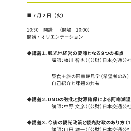
■７月２日（火）
10:30 開講 （開場 10:00）
開講・オリエンテーション
◆講義１．観光地経営の要諦となる９つの視点
講師：梅川 智也（（公財）日本交通公社
昼食＋旅の図書館見学（希望者のみ）
自己紹介と課題の共有
◆講義２．DMOの強化と財源確保による阿寒湖
講師：中野 文彦（（公財）日本交通公社 
◆講義３．今後の観光政策と観光財政のあり方（１
講師：山田 雄一（（公財）日本交通公社