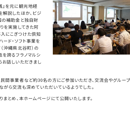
践』を元に観光地経
を解説したほか、ビジ
国の補助金と独自財
りを実施してきた阿
導入にこぎつけた倶知
ハード・ソフト事業を
（沖縄県北谷町）の
性を誇るフラノマルシ
らお話しいただきまし
、民間事業者など約30名の方にご参加いただき、交流会やグルー
ながら交流も深めていただいているようでした。
りまとめ、本ホームページにて公開いたします。