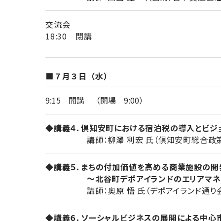
交流会
18:30 閉講
■７月３日（水）
9:15 開講 （開場 9:00）
◆講義４．倶知安町における宿泊税の導入とビジ
講師：柳澤 利宏 氏（倶知安町総合政策
◆講義５．まちの付加価値を高める商業施設の開
～北谷町デポアイランドのエリアマネジ
講師：奥原 悟 氏（デポアイランド通り会
◆講義６．ソーシャルビジネスの展開による中心