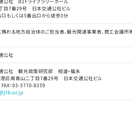
公社 B1Fライブラリーホール
丁目7番29号 日本交通公社ビル
口もしくは5番出口から徒歩3分
に携わる地方自治体のご担当者、観光関連事業者、商工会議所
通公社
通公社 観光政策研究部 相道・福永
東京都港区南青山二丁目7番29号 日本交通公社ビル
、FAX：03-5770-8359
@jtb.or.jp