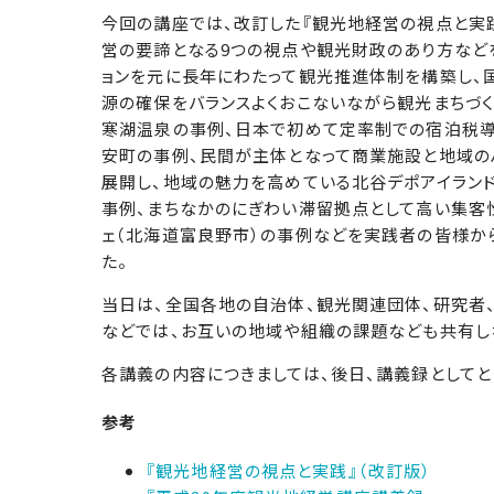
今回の講座では、改訂した『観光地経営の視点と実
営の要諦となる9つの視点や観光財政のあり方など
ョンを元に長年にわたって観光推進体制を構築し、
源の確保をバランスよくおこないながら観光まちづく
寒湖温泉の事例、日本で初めて定率制での宿泊税
安町の事例、民間が主体となって商業施設と地域の
展開し、地域の魅力を高めている北谷デポアイランド
事例、まちなかのにぎわい滞留拠点として高い集客
ェ（北海道富良野市）の事例などを実践者の皆様か
た。
当日は、全国各地の自治体、観光関連団体、研究者
などでは、お互いの地域や組織の課題なども共有し
各講義の内容につきましては、後日、講義録としてと
参考
『観光地経営の視点と実践』（改訂版）