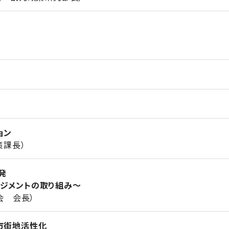
ョン
課長）
発
メントの取り組み～
 会長）
市街地活性化