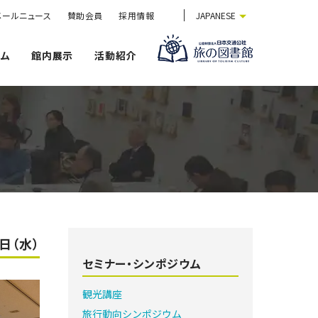
メールニュース
賛助会員
採用情報
JAPANESE
ウム
館内展示
活動紹介
3日（水）
セミナー・シンポジウム
観光講座
旅行動向シンポジウム