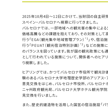
2025年10月4日～12日にかけて、当財団の自主研
スペイン・バルセロナへ視察に行ってきました。
バルセロナでは、一部地域への観光客の集中によ
価格高騰などの課題を抱えており、その対策として
*1
行う「EGA（観光集中地域管理プラン）
」や、宿泊
*2
行う「PEUAT（観光宿泊特別計画）
」などの施策
のバランスを図っています。我が国の観光政策にも
として行われている施策について、関係者へのヒア
り視察しました。
ヒアリングでは、かつてバルセロナ市役所で観光計
験のあるバルセロナ大学地理歴史学部のアリアス・
意見交換をはじめ、バルセロナ市役所、バルセロナ
ニャ州政府観光局、バルセロナ大学ホテル観光学院
見交換を行いました。
また、歴史的建造物を活用した国営の宿泊施設「パラドール」