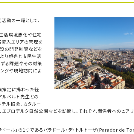
究活動の一環として、
る生活環境悪化や住宅
高流入エリアの管理を
施設の開発制限などを
により観光と市民生活
通ずる課題やその対策
リングや現地訪問によ
画策定に携わった経
アルベルト先生との
ホテル協会、カタルー
、エブロデルタ自然公園などを訪問し、それぞれ関係者へのヒアリ
の1つであるパラドール・デ・トルトーザ(Parador de Tort