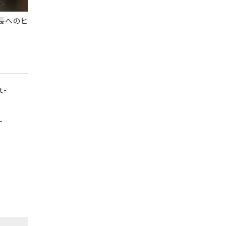
長へのヒ
t-
-