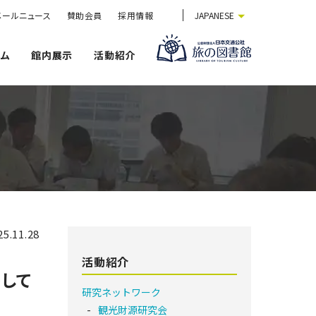
メールニュース
賛助会員
採用情報
JAPANESE
ウム
館内展示
活動紹介
25.11.28
活動紹介
して
研究ネットワーク
観光財源研究会