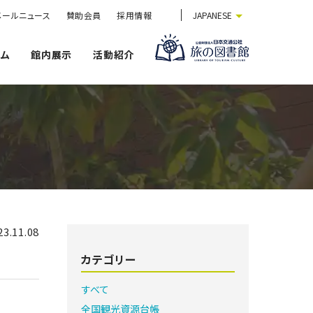
メールニュース
賛助会員
採用情報
JAPANESE
ウム
館内展示
活動紹介
23.11.08
カテゴリー
すべて
全国観光資源台帳