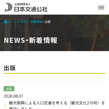
メ
ニ
ュ
ホーム
NEWS・新着情報
出版
ー
を
開
NEWS・新着情報
く
出版
出版
2026.08.07
観光振興による人口定着を考える（観光文化270号）を
発行しました