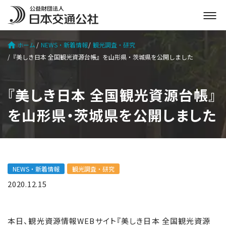
メ
ニ
ュ
ホーム
NEWS・新着情報
観光調査・研究
ー
『美しき日本 全国観光資源台帳』を山形県・茨城県を公開しました
を
開
く
『美しき日本 全国観光資源台帳』
を山形県・茨城県を公開しました
NEWS・新着情報
観光調査・研究
2020.12.15
本日、観光資源情報WEBサイト『美しき日本 全国観光資源