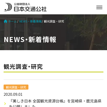
メ
ニ
ュ
ホーム
NEWS・新着情報
観光調査・研究
ー
を
開
NEWS・新着情報
く
観光調査・研究
観光調査・研究
2020.09.01
『美しき日本 全国観光資源台帳』を宮崎県・鹿児島県
を公開しました