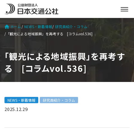
メ
ニ
ュ
ホーム
NEWS・新着情報
研究員紹介・コラム
ー
「観光による地域振興」を再考する [コラムvol.536]
を
開
く
「観光による地域振興」を再考す
る [コラムvol.536]
NEWS・新着情報
研究員紹介・コラム
2025.12.29