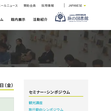
メールニュース
賛助会員
採用情報
JAPANESE
ウム
館内展示
活動紹介
8日（金）
セミナー・シンポジウム
観光講座
旅行動向シンポジウム