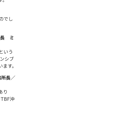
のでし
局長 ミ
という
ポンシブ
います。
務所長／
あり
TBF沖