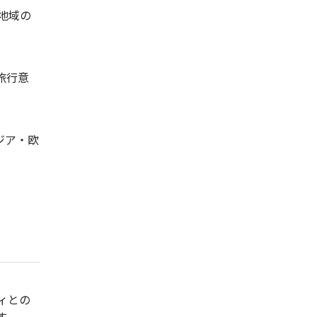
地域の
旅行意
ジア・欧
ィとの
す。