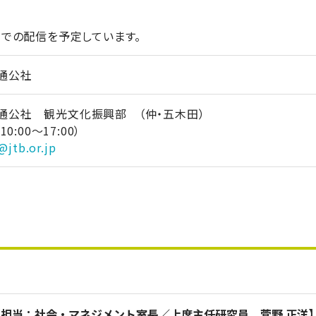
での配信を予定しています。
通公社
通公社 観光文化振興部 （仲・五木田）
（10:00～17:00）
@jtb.or.jp
【担当：社会・マネジメント室長／上席主任研究員 菅野 正洋