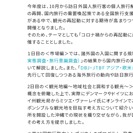
今年度は、10月から訪日外国人旅行客の個人旅行
の再開、国内旅行の需要喚起策である全国旅行支援
がある中で、観光の再起動に対する期待が高まりつ
開催となりました。
そのため、テーマとしても「コロナ禍からの再起動に
催することとしました。
１日目の＜市場編＞では、諸外国の入国に関する規
実態調査・旅行意識調査）
」の結果から国内旅行の
いて解説しました。また、「
DBJ・JTBF アジア・
先行して回復しつつある海外旅行の動向や訪日旅行
2日目の＜観光地編～地域社会と調和する観光～＞
概念を俯瞰した上で、実際にデンマークやドイツにお
イ州観光局からミツエ・ヴァーレイ氏にオンラインで
ポンシブルな観光地を目指す考え方について紹介い
所を開設した沖縄での現状を織り交ぜながら、我が
その考え方を提示しました。