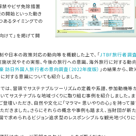
解禁やビザ免除措置
の開始といった動き
つあるタイミングでの
向けて」を掲げて開
制や日本の政策対応の動向等を概観した上で、「
JTBF旅行者調
実施状況やその実態、今後の旅行への意識、海外旅行に対する動
欧米豪 訪日外国人旅行者の意向調査（2022年度版）
」の結果から、欧
に対する意識についても紹介しました。
では、冒頭でサステナブルツーリズムの定義や系譜、参加動機等
いてサステナブルな地域づくりに取り組む事例を紹介しました。ま
ご登壇いただき、自然や文化に「マラマ= 思いやりの心」を持って接
ただきました。さらにそれらの概念や事例も踏まえ、当財団が新
国で求められるビジョン追求型のレスポンシブルな観光地づくりに