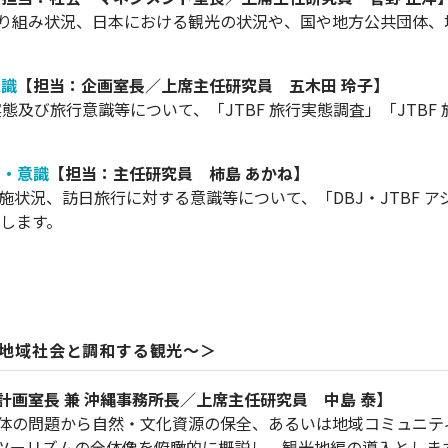
り組み状況、日本における観光の状況や、国や地方公共団体、
意識
【担当：企画室長／上席主任研究員 五木田 玲子】
態及び旅行意識等について、「JTBF 旅行実態調査」「JTBF 
向・意識
【担当：主任研究員 柿島 あかね】
施状況、訪日旅行に対する意識等について、「DBJ・JTBF ア
説します。
地編～地域社会と調和する観光～＞
計画室長 兼 沖縄事務所長／上席主任研究員 中島 泰】
体の問題から自然・文化資源の保全、あるいは地域コミュニテ
ツーリズムの全体像を俯瞰的に概説し、観光地編の導入としま