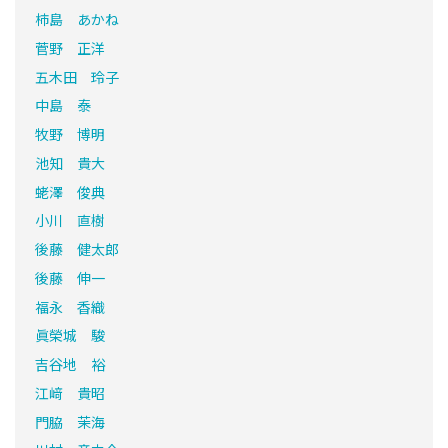
柿島 あかね
菅野 正洋
五木田 玲子
中島 泰
牧野 博明
池知 貴大
蛯澤 俊典
小川 直樹
後藤 健太郎
後藤 伸一
福永 香織
眞榮城 駿
吉谷地 裕
江﨑 貴昭
門脇 茉海