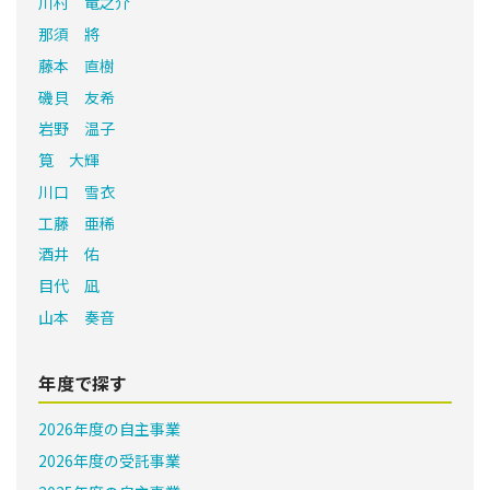
川村 竜之介
那須 將
藤本 直樹
磯貝 友希
岩野 温子
筧 大輝
川口 雪衣
工藤 亜稀
酒井 佑
目代 凪
山本 奏音
年度で探す
2026年度の自主事業
2026年度の受託事業