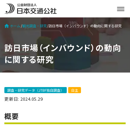
メ
ニ
ュ
ホーム
観光調査・研究
訪日市場（インバウンド）の動向に関する研究
ー
を
開
訪日市場（インバウンド）の動向
く
に関する研究
調査・研究データ（JTBF独自調査）
自主
更新日: 2024.05.29
概要