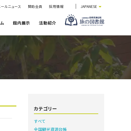
メールニュース
賛助会員
採用情報
JAPANESE
ウム
館内展示
活動紹介
カテゴリー
すべて
全国観光資源台帳