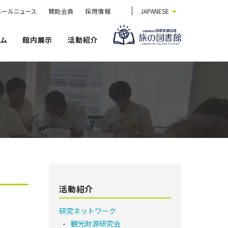
メールニュース
賛助会員
採用情報
JAPANESE
ウム
館内展示
活動紹介
活動紹介
研究ネットワーク
観光財源研究会