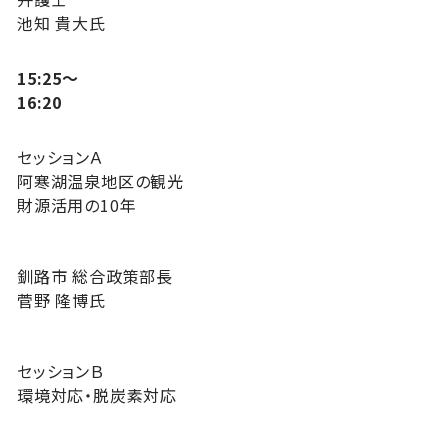
池知 貴大氏
15:25～
16:20
セッションＡ
阿寒湖温泉地区の観光
財源活用の10年
釧路市 総合政策部長
菅野 隆博氏
セッションＢ
環境対応・脱炭素対応