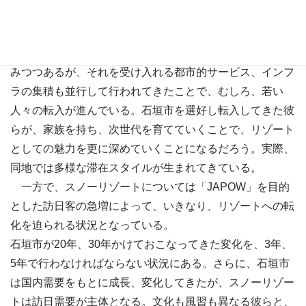
である。
国内において、それに近い姿を作り出しているのが、特
集4で取り上げた石垣市である。当地も、不動産投資が進
みつつあるが、それを受け入れる都市的サービス、インフ
ラの集積も並行して行われてきたことで、むしろ、若い
人々の転入が進んでいる。石垣市を選好し転入してきた彼
らが、家族を持ち、次世代を育てていくことで、リゾート
としての魅力を更に深めていくことになるだろう。実際、
同地では多様な滞在スタイルが生まれてきている。
一方で、スノーリゾートについては「JAPOW」を目的
とした訪日客の急増によって、いきなり、リゾートへの転
化を迫られる状況となっている。
石垣市が20年、30年かけておこなってきた変化を、3年、
5年で行わなければならない状況にある。さらに、石垣市
は国内需要をもとに成長、変化してきたが、スノーリゾー
トは訪日需要が主体となる。文化も風習も異なる彼らと、