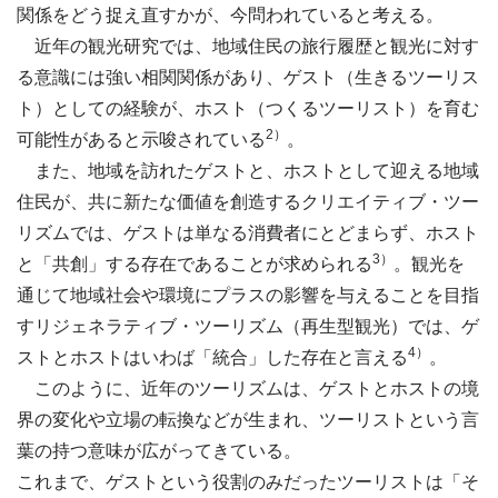
関係をどう捉え直すかが、今問われていると考える。
近年の観光研究では、地域住民の旅行履歴と観光に対す
る意識には強い相関関係があり、ゲスト（生きるツーリス
ト）としての経験が、ホスト（つくるツーリスト）を育む
2）
可能性があると示唆されている
。
また、地域を訪れたゲストと、ホストとして迎える地域
住民が、共に新たな価値を創造するクリエイティブ・ツー
リズムでは、ゲストは単なる消費者にとどまらず、ホスト
3）
と「共創」する存在であることが求められる
。観光を
通じて地域社会や環境にプラスの影響を与えることを目指
すリジェネラティブ・ツーリズム（再生型観光）では、ゲ
4）
ストとホストはいわば「統合」した存在と言える
。
このように、近年のツーリズムは、ゲストとホストの境
界の変化や立場の転換などが生まれ、ツーリストという言
葉の持つ意味が広がってきている。
これまで、ゲストという役割のみだったツーリストは「そ