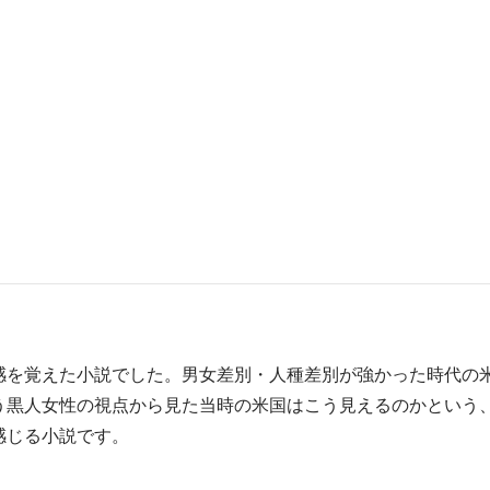
ching God 彼らの目は神を見ていた』
を覚えた小説でした。男女差別・人種差別が強かった時代の
う黒人女性の視点から見た当時の米国はこう見えるのかという
感じる小説です。