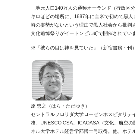
地元人口140万人の通称オーランド（行政区分
キロほどの場所に、1887年に全米で初めて黒
峙の姿勢がないという理由で黒人社会から批判
文化追悼祭りがイートンビル町で開催されてい
※『彼らの目は神を見ていた』（新宿書房・刊
原 忠之（はら・ただゆき）
セントラルフロリダ大学ローゼンホスピタリテ
務。UNESCO CSA、ICAOASA（文化
ネル大学ホテル経営学部博士号取得。他、ホテ