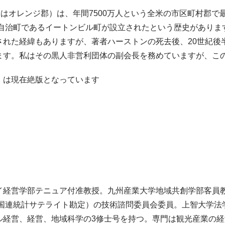
はオレンジ郡）は、年間7500万人という全米の市区町村郡で
人自治町であるイートンビル町が設立されたという歴史があり
された経緯もありますが、著者ハーストンの死去後、20世紀後
ます。私はその黒人非営利団体の副会長を務めていますが、こ
）は現在絶版となっています
イ経営学部テニュア付准教授。九州産業大学地域共創学部客員
、航空の国連統計サテライト勘定）の技術諮問委員会委員。上智大
ル経営、経営、地域科学の3修士号を持つ。専門は観光産業の