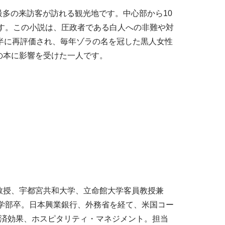
最多の来訪客が訪れる観光地です。中心部から10
ます。この小説は、圧政者である白人への非難や対
半に再評価され、毎年ゾラの名を冠した黒人女性
の本に影響を受けた一人です。
教授、宇都宮共和大学、立命館大学客員教授兼
学法学部卒。日本興業銀行、外務省を経て、米国コー
経済効果、ホスピタリティ・マネジメント。担当