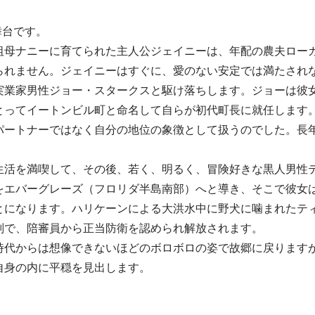
舞台です。
祖母ナニーに育てられた主人公ジェイニーは、年配の農夫ロー
られません。ジェイニーはすぐに、愛のない安定では満たされ
業家男性ジョー・スタークスと駆け落ちします。ジョーは彼
とってイートンビル町と命名して自らが初代町長に就任します
パートナーではなく自分の地位の象徴として扱うのでした。長
活を満喫して、その後、若く、明るく、冒険好きな黒人男性
をエバーグレーズ（フロリダ半島南部）へと導き、そこで彼女
とになります。ハリケーンによる大洪水中に野犬に噛まれたテ
判で、陪審員から正当防衛を認められ解放されます。
代からは想像できないほどのボロボロの姿で故郷に戻ります
自身の内に平穏を見出します。