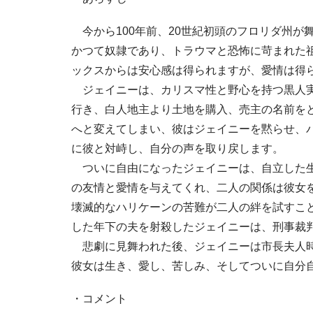
今から100年前、20世紀初頭のフロリダ州が
かつて奴隷であり、トラウマと恐怖に苛まれた
ックスからは安心感は得られますが、愛情は得
ジェイニーは、カリスマ性と野心を持つ黒人実
行き、白人地主より土地を購入、売主の名前を
へと変えてしまい、彼はジェイニーを黙らせ、
に彼と対峙し、自分の声を取り戻します。
ついに自由になったジェイニーは、自立した生
の友情と愛情を与えてくれ、二人の関係は彼女
壊滅的なハリケーンの苦難が二人の絆を試すこ
した年下の夫を射殺したジェイニーは、刑事裁
悲劇に見舞われた後、ジェイニーは市長夫人時
彼女は生き、愛し、苦しみ、そしてついに自分
・コメント