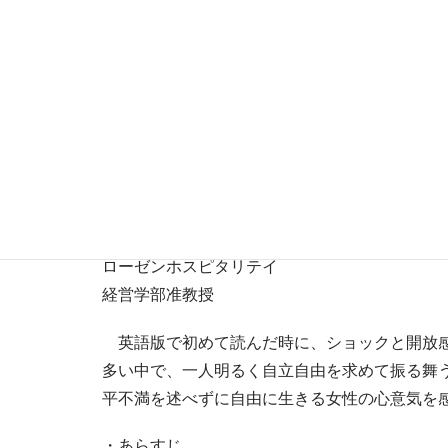
わたしの1冊 第39回『Their Eyes Were Wat
Zora Neale Hurston
（ゾラ・ニール・ハーストン）・著
1937年発行
原 忠之
セントラルフロリダ大学
ローゼンホスピタリテイ
経営学部准教授
英語版で初めて読んだ時に、ショックと開放感
多い中で、一人明るく自立自由を求めて振る舞
平不満を述べずに自由に生きる女性の心意気を
・あらすじ