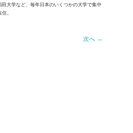
稲田大学など、毎年日本のいくつかの大学で集中
在住。
次へ →