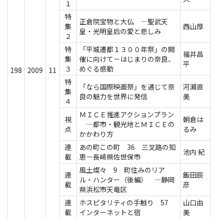
１
特
正倉院宝物と大仏 ―聖武天
集
西山厚
皇・光明皇后の愛と悲しみ
２
特
「平城遷都１３００年祭」の開
福井昌
集
催に向けて－はじまりの奈良、
平
３
めぐる感動
198
2009
11
特
「なら国際映画祭」を通じて奈
河瀨直
集
良の魅力を世界に発信
美
４
ＭＩＣＥ推進アクションプラン
視
朝倉は
―都市・観光地とＭＩＣＥの
点
るみ
かかわり方
連
あの町この町 36 三叉路の知
池内 紀
載
恵－長崎県佐世保市
風土燦々 9 町住みのリア
連
飯田辰
ル・ハンター（後編） ―静岡
載
彦
県浜松市天竜区
連
ホスピタリティの手触り 57
山口由
載
インターネットと宿
美