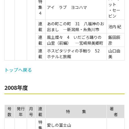
特
ット
集
アイ ラブ ヨコハマ
・セー
４
ビン
連
あの町この町 31 八福神のお
池内 紀
載
出まし ―新潟県・糸魚川市
連
風土燦々 4 いだごろ踊りの
飯田辰
載
山里（前編） ―宮崎県美郷町
彦
連
ホスピタリティの手触り 52
山口由
載
ホテルと旅館
美
トップへ戻る
2008年度
号
発行
月
連
著
特 集
数
年
号
載
者
特
愛しの富士山
集