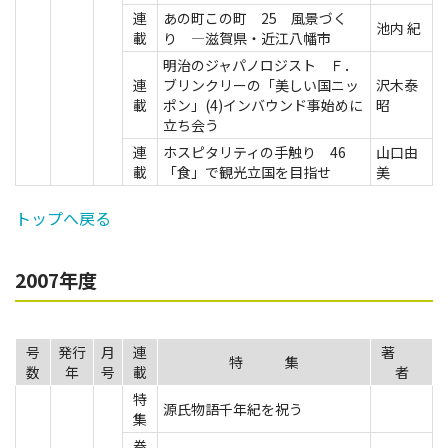
連
あの町この町 25 風景づく
池内 紀
載
り ―滋賀県・近江八幡市
明治のジャパノロジスト Ｆ．
連
ブリンクリーの「美しい国ニッ
沢木泰
載
ポン」(4)インバウンド事始めに
昭
立ち会う
連
ホスピタリティの手触り 46
山口由
載
「食」で観光立国を目指せ
美
トップへ戻る
2007年度
号
発行
月
連
著
特 集
数
年
号
載
者
特
源氏物語千年紀を祝う
集
巻