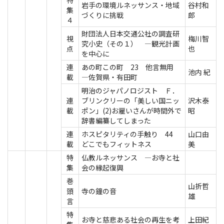
特
岩手の環境ルネッサンス・地域
谷村和
集
づくりに挑戦
郎
４
財団法人日本交通公社の調査研
視
梅川智
究小史（その１） ―観光計画
点
也
を中心に
連
あの町この町 23 他言無用
池内 紀
載
―佐賀県・有田町
明治のジャパノロジスト Ｆ．
連
ブリンクリーの「美しい国ニッ
沢木泰
載
ポン」(2)お雇いさんが時間外で
昭
辞書編纂してしまった
連
ホスピタリティの手触り 44
山口由
載
どこでもフィットネス
美
特
仏教ルネッサンス ―お寺と社
集
会の縁起復興
巻
山折哲
頭
寺の鐘の音
雄
言
特
お寺と慈悲ある社会の再生を考
上田紀