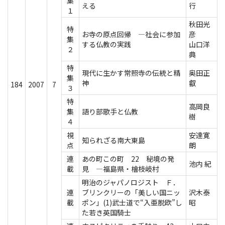
集
える
行
１
秋田光
特
お寺の原点回帰 ―社会に参加
彦
集
する仏教の実践
山口洋
２
典
特
現代に生かす常照寺の伝統と精
奥田正
集
神
叡
184
2007
7
３
特
高岡良
集
語り部歌手と仏教
樹
４
視
安達寛
知られざる南大東島
点
朗
連
あの町この町 22 秘境の発
池内 紀
載
見 ―福島県・檜枝岐村
明治のジャパノロジスト Ｆ．
連
ブリンクリーの「美しい国ニッ
沢木泰
載
ポン」(1)武士道で“入亜脱欧”し
昭
た若き英国騎士