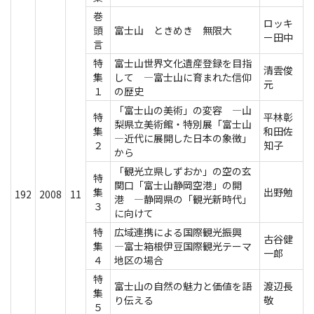
巻
ロッキ
頭
富士山 ときめき 無限大
ー田中
言
特
富士山世界文化遺産登録を目指
清雲俊
集
して ―富士山に育まれた信仰
元
１
の歴史
「富士山の美術」の変容 ―山
特
平林彰
梨県立美術館・特別展「富士山
集
和田佐
―近代に展開した日本の象徴」
２
知子
から
「観光立県しずおか」の空の玄
特
関口「富士山静岡空港」の開
集
出野勉
192
2008
11
港 ―静岡県の「観光新時代」
３
に向けて
特
広域連携による国際観光振興
古谷健
集
―富士箱根伊豆国際観光テーマ
一郎
４
地区の場合
特
富士山の自然の魅力と価値を語
渡辺長
集
り伝える
敬
５