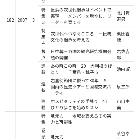
２
特
長浜の次世代継承はイベントで
北川賀
集
実現 ―メンバーを増やし、リ
寿男
182
2007
3
３
ーダーを育てる
特
次世代へつなぐこころ ―伝統
栗田香
集
文化の継承を考える
穂
４
視
日中韓三カ国の観光研究機関会
岩佐吉
点
議の開催
郎
連
あの町この町 20 大利根のほ
池内 紀
載
とり ―千葉県・銚子市
岩倉使節団に嵌って30年 ５
連
国内の歴史ツアーと国際交流パ
泉三郎
載
ーティー
連
ホスピタリティの手触り 41
山口由
載
ひとり歩きを始めたスシ
美
特
地元力 ―地域を支えるその実
集
力と可能性
巻
茶谷幸
頭
地元力