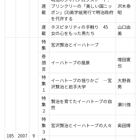
連
ブリンクリーの「美しい国ニッ
沢木泰
載
ポン」(3)英字紙発行で明治政府
昭
を代弁する
連
ホスピタリティの手触り 45
山口由
載
女の心をもった男たち
美
特
宮沢賢治とイーハトーブ
集
巻
増田寛
頭
イーハトーブの風景
也
言
特
イーハトーブの揺りかご ―宮
大野眞
集
沢賢治と岩手大学
男
１
特
賢治を育てたイーハトーブの自
集
瀬川強
然
２
特
集
宮沢賢治とイーハトーブの人々
奥田博
３
185
2007
9