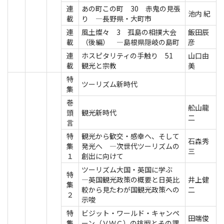
連
あの町この町 30 赤鬼の見張
池内 紀
載
り ―長野県・大町市
連
風土燦々 3 孤島の相撲大会
飯田辰
載
（後編） ―島根県隠岐の島町
彦
連
ホスピタリティの手触り 51
山口由
載
観光と宗教
美
特
ツーリズム新時代
集
巻
舩山龍
頭
観光新時代
二
言
特
観光から歓交・感幸へ、そして
石森秀
集
発光へ ―次世代ツーリズムの
三
１
創出に向けて
ツーリズム大国・英国に学ぶ
特
―英国観光政策の概要と日英比
井上健
集
較から見たわが国観光政策への
二
２
示唆
特
ビジット・ワールド・キャンペ
田端俊
集
ーン（ＶＷＣ）の挑戦とその課