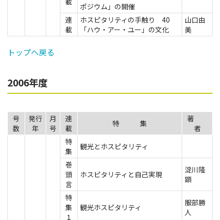
載
ポジウム」の開催
連
ホスピタリティの手触り 40
山口由
載
「ハウ・アー・ユー」の文化
美
トップへ戻る
2006年度
号
発行
月
連
著
特 集
数
年
号
載
者
特
観光とホスピタリティ
集
巻
淀川隆
頭
ホスピタリティと自己実現
顕
言
特
服部勝
集
観光ホスピタリティ
人
１