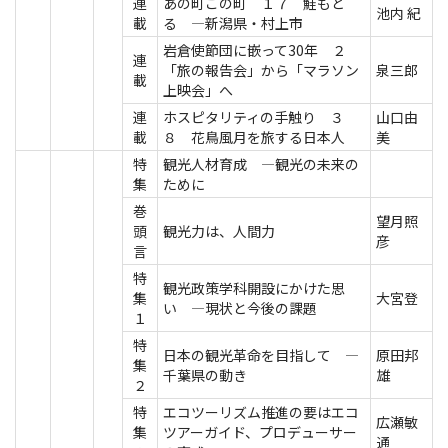
連
あの町この町 １７ 鮭もど
池内 紀
載
る ―新潟県・村上市
岩倉使節団に嵌って30年 ２
連
「旅の報告会」から「マラソン
泉三郎
載
上映会」へ
連
ホスピタリティの手触り ３
山口由
載
８ 花鳥風月を旅する日本人
美
特
観光人材育成 ―観光の未来の
集
ために
巻
望月照
頭
観光力は、人間力
彦
言
特
観光政策学科開設にかけた思
集
大宮登
い ―現状と今後の課題
１
特
日本の観光革命を目指して ―
原田邦
集
千葉県の動き
雄
２
特
エコツーリズム推進の要はエコ
広瀬敏
集
ツアーガイド、プロデューサー
通