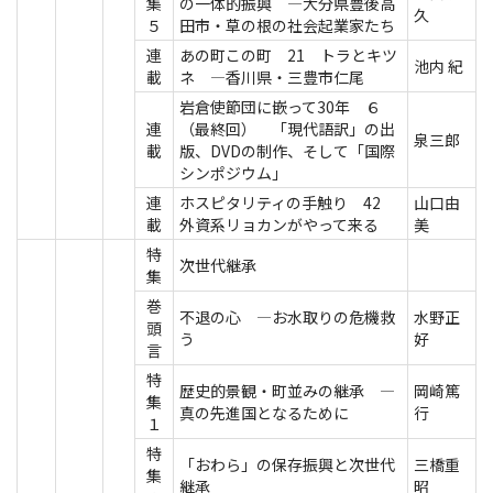
集
の一体的振興 ―大分県豊後高
久
５
田市・草の根の社会起業家たち
連
あの町この町 21 トラとキツ
池内 紀
載
ネ ―香川県・三豊市仁尾
岩倉使節団に嵌って30年 ６
連
（最終回） 「現代語訳」の出
泉三郎
載
版、DVDの制作、そして「国際
シンポジウム」
連
ホスピタリティの手触り 42
山口由
載
外資系リョカンがやって来る
美
特
次世代継承
集
巻
不退の心 ―お水取りの危機救
水野正
頭
う
好
言
特
歴史的景観・町並みの継承 ―
岡崎篤
集
真の先進国となるために
行
１
特
「おわら」の保存振興と次世代
三橋重
集
継承
昭