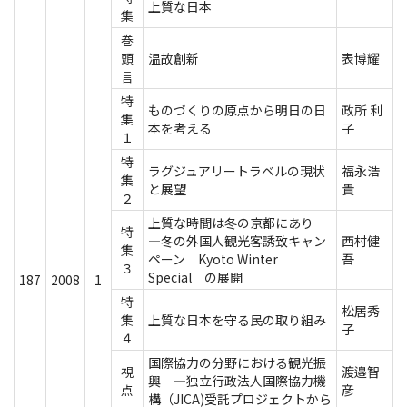
上質な日本
集
巻
頭
温故創新
表博耀
言
特
ものづくりの原点から明日の日
政所 利
集
本を考える
子
１
特
ラグジュアリートラベルの現状
福永浩
集
と展望
貴
２
上質な時間は冬の京都にあり
特
―冬の外国人観光客誘致キャン
西村健
集
ペーン Kyoto Winter
吾
３
Special の展開
187
2008
1
特
松居秀
集
上質な日本を守る民の取り組み
子
４
国際協力の分野における観光振
視
渡邉智
興 ―独立行政法人国際協力機
点
彦
構（JICA)受託プロジェクトから