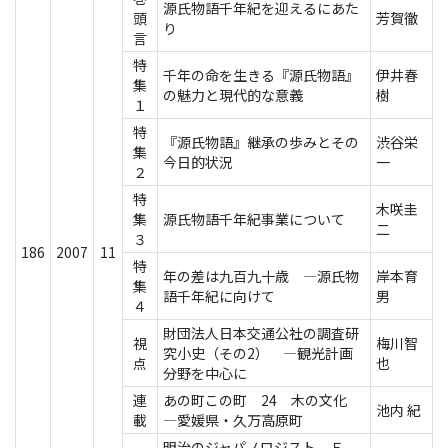
源氏物語千年紀を迎えるにあた
頭
芳賀徹
り
言
特
千年の命を生きる『源氏物語』
伊井春
集
の魅力と現代的な意義
樹
１
特
『源氏物語』継承の歩みとその
渋谷栄
集
今日的状況
一
２
特
木咲圭
集
源氏物語千年紀事業について
二
３
186
2007
11
特
年の差は九百九十歳 ―源氏物
岸本育
集
語千年紀に向けて
男
４
財団法人日本交通公社の調査研
視
梅川智
究小史（その2） ―観光計画
点
也
分野を中心に
連
あの町この町 24 木の文化
池内 紀
載
―愛媛県・久万高原町
明治のジャパノロジスト Ｆ．