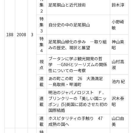
集
足尾銅山と近代技術
鈴木淳
２
特
小野崎
集
自分史の中の足尾銅山
敏
３
188
2008
3
特
足尾銅山緑化の歩み ―取り組
神山英
集
みの歴史、現状と展望
昭
４
ブータンに学ぶ観光開発の哲
視
山村高
学 ―GNHとツーリズムの関係
点
淑
性についての一考察
連
あの町この町 26 大漁満足
池内 紀
載
―鳥取県・琴浦町
明治のジャパノロジスト Ｆ．
連
ブリンクリーの「美しい国ニッ
沢木泰
載
ポン」(5)英国に認めさせた初の
昭
国際結婚
連
ホスピタリティの手触り 47
山口由
載
成熟の国へ
美
特