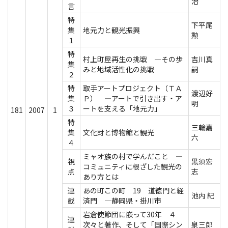
治
言
特
下平尾
集
地元力と観光振興
勲
１
特
村上町屋再生の挑戦 ―その歩
吉川真
集
みと地域活性化の挑戦
嗣
２
特
取手アートプロジェクト（ＴＡ
渡辺好
集
Ｐ） ―アートで引き出す・ア
明
３
ートを支える「地元力」
181
2007
1
特
三輪嘉
集
文化財と博物館と観光
六
４
ミャオ族の村で学んだこと ―
視
黒須宏
コミュニティに根ざした観光の
点
志
あり方とは
連
あの町この町 19 道徳門と経
池内 紀
載
済門 ―静岡県・掛川市
岩倉使節団に嵌って30年 ４
連
次々と著作、そして「国際シン
泉三郎