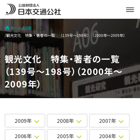
メ
ニ
ュ
ホーム
出版
ー
観光文化 特集・著者の一覧 （139号～198号）（2000年～2009年）
を
開
く
観光文化 特集・著者の一覧
（139号～198号）（2000年～
2009年）
2009年
2008年
2007年
2006年
2005年
2004年