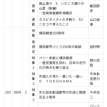
風土燦々 5 いだごろ踊りの
連
飯田辰
山里（後編）
載
彦
―宮崎県美郷町南郷区
連
ホスピタリティの手触り 53
山口由
載
ニセコで考えたこと
美
特
横浜開港150周年
集
巻
頭
横浜都市づくり150年の軌跡
田村明
言
特
ペリー来航と横浜開港
西川武
集
―歴史遺産を訪れ、日本の近代
臣
１
化の原点を振り返る
特
平林彰
外国人が見た・書いた・描い
集
宮野力
た ＹＯＫＯＨＡＭＡ
２
哉
特
193
2009
1
文化芸術創造都市の形成と開港
今井信
集
百五十周年
二
３
バーリ