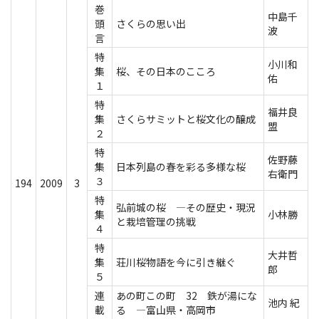
巻
中島千
頭
さくらの思い出
波
言
特
小川和
集
桜、その日本のこころ
佑
１
特
福井良
集
さくらサミットと桜文化の醸成
盟
２
特
佐野藤
集
日本列島の春を彩る多様な桜
右衛門
３
194
2009
3
特
弘前城の桜 ―その歴史・現況
集
小林勝
と栽培管理の挑戦
４
特
大井哲
集
荘川桜物語を今に引き継ぐ
郎
５
連
あの町この町 32 鉄が湯にな
池内 紀
載
る ―富山県・高岡市