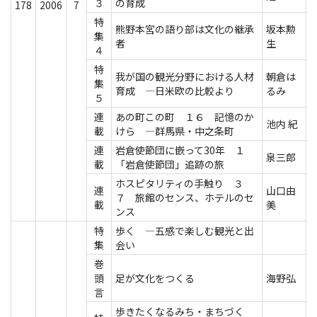
３
の育成
178
2006
7
特
熊野本宮の語り部は文化の継承
坂本勲
集
者
生
４
特
我が国の観光分野における人材
朝倉は
集
育成 ―日米欧の比較より
るみ
５
連
あの町この町 １６ 記憶のか
池内 紀
載
けら ―群馬県・中之条町
連
岩倉使節団に嵌って30年 １
泉三郎
載
「岩倉使節団」追跡の旅
ホスピタリティの手触り ３
連
山口由
７ 旅館のセンス、ホテルのセ
載
美
ンス
特
歩く ―五感で楽しむ観光と出
集
会い
巻
頭
足が文化をつくる
海野弘
言
歩きたくなるみち・まちづく