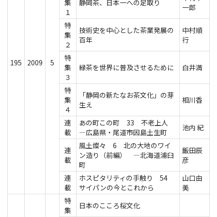
集
静岡茶、日本一への足取り
一郎
１
特
技術史を中心とした茶業発展の
中村順
集
百年
行
２
特
195
2009
5
集
緑茶を世界に普及させるために
白井満
３
特
「静岡の新たなお茶文化」の芽
集
相川香
生え
４
連
あの町この町 33 不老上人
池内 紀
載
―広島県・尾道市因島土生町
風土燦々 6 北の大地のワイ
連
飯田辰
ン造り（前編） ―北海道浦臼
載
彦
町
連
ホスピタリティの手触り 54
山口由
載
サイパンの今とこれから
美
特
日本のこころ桜文化
集