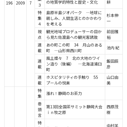
の地質学的特性と歴史・文化
耕
196
2009
7
３
特
島原半島ジオパーク ―地球に
杉本伸
集
親しみ、人間生活とのかかわり
一
４
を考える
視
観光地域プロデューサーの目か
前田雅
点
ら見た佐渡島への観光客誘致
裕
連
あの町この町 34 月山のある
池内 紀
載
町 ―山形県西川町
風土燦々 7 北の大地のワイ
連
飯田辰
ン造り（後編） ―北海道浦臼
載
彦
町
連
ホスピタリティの手触り 55
山口由
載
プールの悦楽
美
特
漲れ！静岡のお茶力
集
巻
第13回全国茶サミット静岡大会
西原茂
頭
ｉｎ牧之原
樹
言
特
中村羊