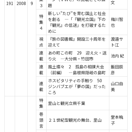
文
191
2008
9
３
題
新しい”たび”を育む国土と社会
特
を創る ―「『観光立国』下の
梅川智
集
『観光』の低迷」を打破するた
也
４
めに
視
『旅の図書館』開設三十周年を
渡邉サ
点
迎えて
ト江
連
あの町この町 29 迎え火・送
池内 紀
載
り火 ―大分県・竹田市
連
風土燦々 2 孤島の相撲大会
飯田辰
載
（前編） ―島根県隠岐の島町
彦
ホスピタリティの手触り 50
連
山口由
ジンバブエが「夢の国」だった
載
美
ころ
特
里山と観光立県千葉
集
巻
堂本暁
頭
２１世紀型観光の舞台、里山
子
言