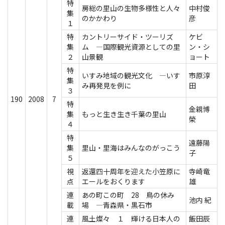
特
房総の里山の生物多様性と人々
中村俊
集
のかかわり
彦
１
特
カントリーサイド・ツーリズ
ケビ
集
ム ―国際観光資源としての里
ン・シ
２
山景観
ョート
特
いすみ地域の観光文化 ―いす
市原淳
集
み再発見を例に
田
３
190
2008
7
特
金親博
集
もっと生き生き千葉の里山
榮
４
特
遠藤陽
集
里山・里海はみんなのがっこう
子
５
視
返還四十周年を迎えた小笠原に
寺崎竜
点
エールをおくります
雄
連
あの町この町 28 鳥の休み
池内 紀
載
場 ―青森県・黒石市
連
風土燦々 １ 輝ける日本人の
飯田辰