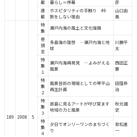
載
暮らし＝序幕
彦
連
ホスピタリティの手触り 49
山口由
載
旅をしない理由
美
特
瀬戸内海の風土と文化復興
集
巻
多島海の理想 ―瀬戸内海と地
川勝平
頭
球
太
言
特
瀬戸内海再発見 ―よみがえる
西田正
集
風景
憲
１
特
風景芸術の現場としての琴平山
田窪恭
集
再生計画
治
２
特
直島に見るアートが呼び覚ます
秋元雄
集
地域の力と風景
史
３
189
2008
5
特
夕日でオンリーワンのまちづく
若松進
集
り
一
４