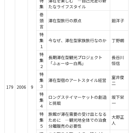
特
滞在を楽しむ ―自己充足の新
集
たなライフスタイル
巻
頭
滞在型旅行の原点
廻洋子
言
特
集
今なぜ、滞在型家族旅行なのか
丁野朗
１
特
長期滞在型観光プロジェクト
長谷川
集
「ふぉーゆー白馬」
恒信
２
特
室井俊
集
滞在型宿のアートスタイル経営
二
３
179
2006
9
特
ロングステイマーケットの創造
坂下栄
集
と挑戦
一
４
特
旅館が滞在需要の受け皿となる
大野正
集
ために ―観光地全体での泊食
人
５
分離販売の必要性