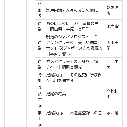
特
妹尾達
集
瀬戸内海を人々の交流の海に
樹
５
連
あの町この町 27 鬼棲む里
池内 紀
載
―岡山県・井原市美星町
明治のジャパノロジスト Ｆ．
連
ブリンクリーの「美しい国ニッ
沢木泰
載
ポン」(6)ジャポニスムの震源で
昭
日本画手習い
連
ホスピタリティの手触り 48
山口由
載
チベット問題と観光
美
特
足尾銅山 ―その歴史に学び保
集
存活用を期する
巻
立松和
頭
足尾の紅葉
平
言
特
集
足尾銅山、世界遺産登録への道
永井護
１
特