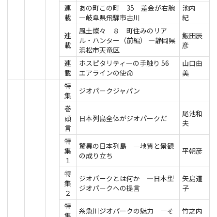
連
あの町この町 35 差金が右腕
池内
載
―岐阜県飛騨市古川
紀
風土燦々 ８ 町住みのリア
連
飯田辰
ル・ハンター（前編） ―静岡県
載
彦
浜松市天竜区
連
ホスピタリティーの手触り 56
山口由
載
エアラインの使命
美
特
ジオパークジャパン
集
巻
尾池和
頭
日本列島全体がジオパークだ
夫
言
特
驚異の日本列島 ―地質と景観
集
平朝彦
の成り立ち
１
特
ジオパークとは何か ―日本型
矢島道
集
ジオパークへの提言
子
２
特
糸魚川ジオパークの魅力 ―そ
竹之内
集