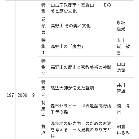
特
山岳宗教都市・高野山 ―その
集
美と歴史文化
巻
永坂
頭
高野山 その美と文化
嘉光
言
特
五十
集
高野山の「魔力」
嵐 敬
１
喜
特
山口
集
高野山の歴史と密教美術の神髄
浩司
２
特
井川
集
弘法大師が伝えた聲明
智雄
３
197
2009
9
特
森林セラピー 世界遺産高野山
楠 博
集
千年の森
州
４
温泉地の魅力向上のための財源
視
朝倉
を考える ―入湯税のあり方と
点
はるみ
は