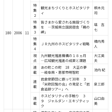
特
観光まちづくりとホスピタリテ
桐木元
集
ィ
司
２
特
皆さまから愛される施設づくり
塙 吉
集
を ―茨城県立国民宿舎「鵜の
七
３
岬」
180
2006
11
特
橋内秀
集
ＪＲ九州のホスピタリティ戦略
人
４
視
九州観光推進機構の１８ヵ月
大江英
点
―広域観光推進の成果と課題
夫
連
あの町この町 18 大正の夢
池内 紀
載
―岐阜県・恵那市明智町
岩倉使節団に嵌って30年 ３
連
「米欧回覧の会」の発足と「岩
泉三郎
載
倉追跡ツアー」へ
ホスピタリティの手触り ３
連
山口由
９ ジャルダン・エキゾティッ
載
美
ク