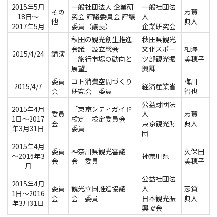
2015年5月
一般社団法人 企業研
一般社団法
その
志賀
18日～
究会 評議委員会 評議
人
他
典人
2017年5月
委員（議長）
企業研究会
秋田の観光創生推進
秋田県観光
会議 設立総会
文化スポー
相澤
2015/4/24
講演
「旅行市場の動向と
ツ部観光振
美穂子
展望」
興課
委員
コト消費空間づくり
梅川
2015/4/7
経済産業省
会
研究会 委員
智也
公益財団法
2015年4月
「東京シティガイド
委員
人
志賀
1日～2017
検定」検定委員会
会
東京観光財
典人
年3月31日
委員
団
2015年4月
委員
神奈川県観光審議
久保田
～2016年3
神奈川県
会
会 委員
美穂子
月
公益社団法
2015年4月
委員
観光立国推進協議
人
志賀
1日～2016
会
会 委員
日本観光振
典人
年3月31日
興協会