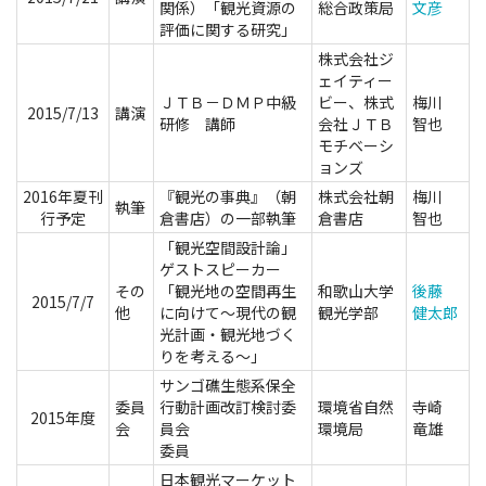
関係）「観光資源の
総合政策局
文彦
評価に関する研究」
株式会社ジ
ェイティー
ＪＴＢ－ＤＭＰ中級
ビー、株式
梅川
2015/7/13
講演
研修 講師
会社ＪＴＢ
智也
モチベーシ
ョンズ
2016年夏刊
『観光の事典』（朝
株式会社朝
梅川
執筆
行予定
倉書店）の一部執筆
倉書店
智也
「観光空間設計論」
ゲストスピーカー
その
「観光地の空間再生
和歌山大学
後藤
2015/7/7
他
に向けて～現代の観
観光学部
健太郎
光計画・観光地づく
りを考える～」
サンゴ礁生態系保全
委員
行動計画改訂検討委
環境省自然
寺崎
2015年度
会
員会
環境局
竜雄
委員
日本観光マーケット