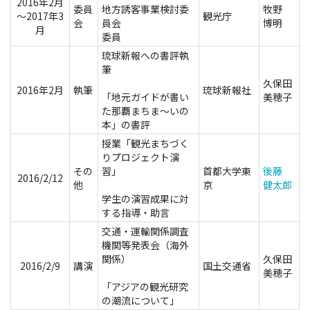
2016年2月
委員
地方誘客事業検討委
牧野
～2017年3
観光庁
会
員会
博明
月
委員
琉球新報への書評執
筆
久保田
2016年2月
執筆
琉球新報社
「地元ガイドが書い
美穂子
た那覇まちま～いの
本」の書評
授業「観光まちづく
りプロジェクト演
その
習」
首都大学東
後藤
2016/2/12
他
京
健太郎
学生の演習成果に対
する指導・助言
交通・運輸関係調査
機関等発表会（海外
関係）
久保田
2016/2/9
講演
国土交通省
美穂子
「アジアの観光研究
の潮流について」