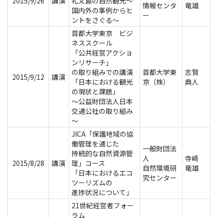
2015/9/26
講演
礼文島の自然観光～
情報センタ
竜雄
国内外の事例からヒ
ー
ントをさぐる～
首都大学東京 ビジ
ネススクール
「公共経営アクショ
ンリサーチ」
の取り組みでの講演
首都大学東
志賀
2015/9/12
講演
「日本における観光
京（株）
典人
の現状と課題」
～公益財団法人日本
交通公社の取り組み
～
JICA「保護地域の協
働管理を通じた
一般財団法
持続的な自然資源管
人
寺崎
2015/8/28
講演
理」コース
自然環境研
竜雄
「日本におけるエコ
究センター
ツーリズムの
進捗状況について」
21世紀経営者フォー
ラム