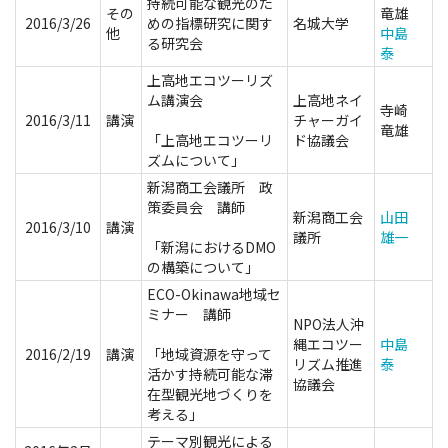
持続可能な観光のた
その
竜雄
2016/3/26
めの指標研究に関す
名城大学
他
中島
る研究会
泰
上高地エコツーリズ
ム講演会
上高地ネイ
寺崎
2016/3/11
講演
チャーガイ
竜雄
「上高地エコツーリ
ド協議会
ズムについて」
新潟商工会議所 政
策委員会 講師
新潟商工会
山田
2016/3/10
講演
議所
雄一
「新潟におけるDMO
の構築について」
ECO-Okinawa地域セ
ミナー 講師
NPO法人沖
縄エコツー
中島
2016/2/19
講演
「地域資源を守って
リズム推進
泰
活かす持続可能な滞
協議会
在型観光地づくりを
考える」
テーマ別観光による