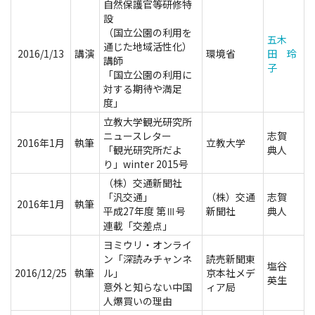
自然保護官等研修特
設
（国立公園の利用を
五木
通じた地域活性化）
2016/1/13
講演
環境省
田 玲
講師
子
「国立公園の利用に
対する期待や満足
度」
立教大学観光研究所
ニュースレター
志賀
2016年1月
執筆
立教大学
「観光研究所だよ
典人
り」winter 2015号
（株）交通新聞社
「汎交通」
（株）交通
志賀
2016年1月
執筆
平成27年度 第Ⅲ号
新聞社
典人
連載「交差点」
ヨミウリ・オンライ
ン「深読みチャンネ
読売新聞東
塩谷
2016/12/25
執筆
ル」
京本社メデ
英生
意外と知らない中国
ィア局
人爆買いの理由