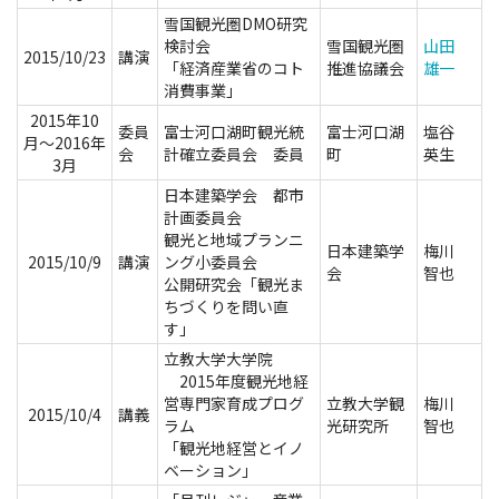
雪国観光圏DMO研究
検討会
雪国観光圏
山田
2015/10/23
講演
「経済産業省のコト
推進協議会
雄一
消費事業」
2015年10
委員
富士河口湖町観光統
富士河口湖
塩谷
月～2016年
会
計確立委員会 委員
町
英生
3月
日本建築学会 都市
計画委員会
観光と地域プランニ
日本建築学
梅川
2015/10/9
講演
ング小委員会
会
智也
公開研究会「観光ま
ちづくりを問い直
す」
立教大学大学院
2015年度観光地経
営専門家育成プログ
立教大学観
梅川
2015/10/4
講義
ラム
光研究所
智也
「観光地経営とイノ
ベーション」