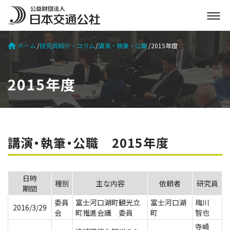
メ
ニ
ュ
ホーム
研究員紹介・コラム
講演・執筆・公職
2015年度
ー
を
開
2015年度
く
講演・執筆・公職 2015年度
日時
種別
主な内容
依頼者
研究員
期間
委員
富士河口湖町観光立
富士河口湖
梅川
2016/3/29
会
町推進会議 委員
町
智也
寺崎