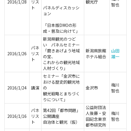
2016/1/28
リス
観光庁
智也
ト
パネルディスカッシ
ョン
「日本版DMOの形
成・普及に向けて」
新潟県観光のつど
い パネルセミナー
パネ
「磨きあげよう地域
新潟県旅館
山田
2016/1/26
リス
の宝、
ホテル組合
雄一
ト
これからの観光地域
人材づくり」
セミナー「金沢市に
おける歴史的観光地
梅川
2016/1/24
講演
の
金沢市
智也
観光戦略とまちづく
りについて」
公益財団法
パネ
第42回「都市問題」
人後藤・安
梅川
2016/1/16
リス
公開講座
田記念東京
智也
ト
自治体と観光（仮）
都市研究所