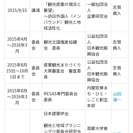
「観光産業の現況と
一般社団法
志賀
2015/9/15
講演
展望」
人
典人
～訪日外国人（イン
企業研究会
バウンド）観光と地
域活性化
公益社団法
2015年4月
委員
観光立国推進協議
人
志賀
～2016年3
会
会 委員
日本観光振
典人
月
興協会
公益社団法
2015年8月
産業観光まちづくり
委員
人
志賀
15日～10月
大賞審査会 審査委
会
日本観光振
典人
1日まで
員
興協会
内閣官房ま
2015年8月
委員
RESAS専門委員会
ち・ひと・
山田
～2016年3
会
委員
しごと創生
雄一
月
本部
日本建築学会
観光と地域プランニ
首都大学東
ング小委員会研究会