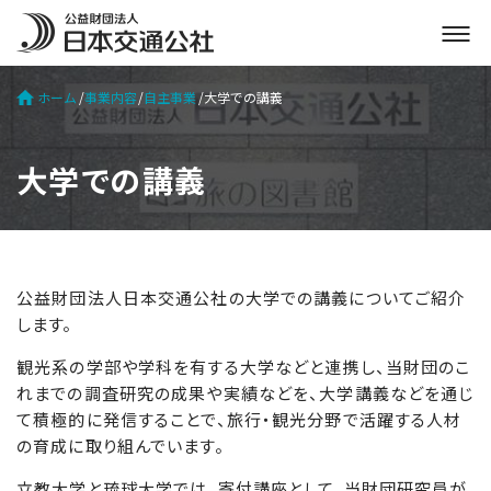
メ
ニ
ュ
ホーム
事業内容
自主事業
大学での講義
ー
を
開
大学での講義
く
公益財団法人日本交通公社の大学での講義についてご紹介
します。
観光系の学部や学科を有する大学などと連携し、当財団のこ
れまでの調査研究の成果や実績などを、大学講義などを通じ
て積極的に発信することで、旅行・観光分野で活躍する人材
の育成に取り組んでいます。
立教大学と琉球大学では、寄付講座として、当財団研究員が