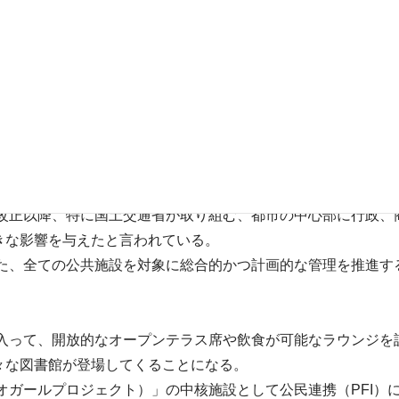
の在り方について|中間報告」（1988年、社会教育審議会社
を経て、2001年には「公立図書館の設置及び運営上の望ましい
めざして|（報告）」（これからの図書館の在り方検討協力者
しつつ、行政支援、学校教育支援、子育て支援、ビジネス支援
なる。
の整備等の促進に関する法律（PFI法）」の制定や、2003年
の改正以降、特に国土交通省が取り組む、都市の中心部に行政
きな影響を与えたと言われている。
した、全ての公共施設を対象に総合的かつ計画的な管理を推進
に入って、開放的なオープンテラス席や飲食が可能なラウンジ
々な図書館が登場してくることになる。
（オガールプロジェクト）」の中核施設として公民連携（PFI