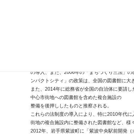
学習・高度情報化の時代）に向けての公共図書館
報告が出されるようになる。
1990年代後半からのインターネットの普及拡大
「これからの図書館像|地域を支える情報拠点を
図書館では、従来の閲覧・貸出サービスを維持
する情報提供をさらに一層強化していくように
○まちづくりの中核施設へ
1999年の「民間資金等の活用による公共施設等
の導入、また、2006年の「まちづくり三法」
ンパクトシティ」の政策は、全国の図書館に大
また、2014年に総務省が全国の自治体に要請
中心市街地への図書館を含めた複合施設の
整備を後押ししたものと推察される。
これらの法制度の導入により、特に2010年代
街地の複合施設内に整備された図書館など、様
2012年、岩手県紫波町に「紫波中央駅前開発