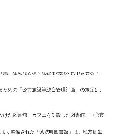
会教育施設分科会）など、図書館に関する様々な
基準」（文部科学省）が告示され、2006年には
会議）が提言されている。これを受けて、全国の
（地場産業支援）や、医療・健康、法律などに関
の地方自治法の一部改正による「指定管理者制度」
、商業、住宅など様々な都市機能を集中させる「コ
するための「公共施設等総合管理計画」の策定は、
を設けた図書館、カフェを併設した図書館、中心市
）により整備された「紫波町図書館」は、地方創生