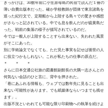
きっかけは、30数年前に小笠原母島の民宿で読んだ１冊の
薄い自費出版本だった。確か学校教師が団体で東京諸島を
巡った紀行文で、定期船から上陸する島々での驚きや感想
がさらっと記されている。中でも息を飲んだのが硫黄島だ
った。戦前の集落の様子が描写されているのだ。
今では一般人が上陸することすら出来ない、失われた風景
がそこにあった。
別に学術論文でなくても、ただ見た事実を記せば後世の人
に役立つかもしれない。これが私たちの仕事の原点だ。
＊ ＊ ＊
さらに日本交通公社旅の図書館副館長の大隅一志さんとの
何気ない会話のひと言に、背中を押された。
「巷にあふれる情報も、ウェブでは数年先に見ることも出
来ない可能性があります。でも紙媒体ならいつまでも残せ
ます」。
出版不況といわれても可能な限り印刷物への執筆を続けよ