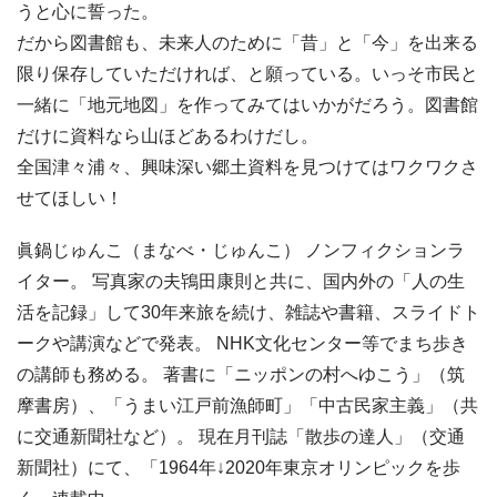
うと心に誓った。
だから図書館も、未来人のために「昔」と「今」を出来る
限り保存していただければ、と願っている。いっそ市民と
一緒に「地元地図」を作ってみてはいかがだろう。図書館
だけに資料なら山ほどあるわけだし。
全国津々浦々、興味深い郷土資料を見つけてはワクワクさ
せてほしい！
眞鍋じゅんこ（まなべ・じゅんこ） ノンフィクションラ
イター。 写真家の夫鴇田康則と共に、国内外の「人の生
活を記録」して30年来旅を続け、雑誌や書籍、スライドト
ークや講演などで発表。 NHK文化センター等でまち歩き
の講師も務める。 著書に「ニッポンの村へゆこう」（筑
摩書房）、「うまい江戸前漁師町」「中古民家主義」（共
に交通新聞社など）。 現在月刊誌「散歩の達人」（交通
新聞社）にて、「1964年↓2020年東京オリンピックを歩