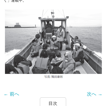
く」連載中。
← 前へ
次へ →
目次