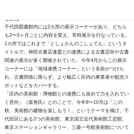
「地域連携」
展示コーナーも常設
博物館・美術館との
連携
を強化
千代田図書館内には2カ所の展示コーナーがあり、どちら
も2〜3ヶ月ごとに内容を変え、常時展示を行なっている。
1カ所ではこれまで「としょかんのこしょてん」というタ
イトルで、神田古書店連盟との連携による古書店街や古書
関連の展示が多く開催されていた。今年4月からこの展示
コーナーには「地域連携コーナー」という名前がつけら
れ、古書関係に限らず、より幅広く区内の事業者や観光ス
ポットなどをカバーする。
「区内の美術館・博物館との連携にも改めて力を入れてい
く意向」（坂巻氏）とのことで、今年8〜10月は「この
秋、美術館の建物を楽しもう！」というテーマを掲げ、千
代田区にある3つの美術館、東京国立近代美術館工芸館、
東京ステーションギャラリー、三菱一号館美術館について