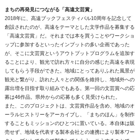
まちの再発見につながる「高遠文芸賞」
2018年に、高遠ブックフェスティバル10周年を記念して
創設されたのが、高遠をテーマとした文学作品を募集する
「高遠文芸賞」だ。それまでは本を買うことやワークショ
ップに参加するといったインプットの多い企画であった
が、そこに文芸賞というアウトプットプログラムを追加す
ることにより、観光で訪れ方々に自分の感じた高遠を表現
してもらう手段ができた。地域にとってありふれた風景が
観光と繋がり、訪れた人々との関係を維持し、地域外への
露出増を目指す取り組みでもある。第一回の文芸賞への応
募は46作品。県外からの応募も多く見受けられた。
また、このプロジェクトは、文芸賞作品を含め、地域のオ
ーラルヒストリーをアーカイブし、「まちのほん」を制作
することもミッションのひとつに置いている。本自体は販
売せず、地域を代表する製本会社との連携により製本ワー