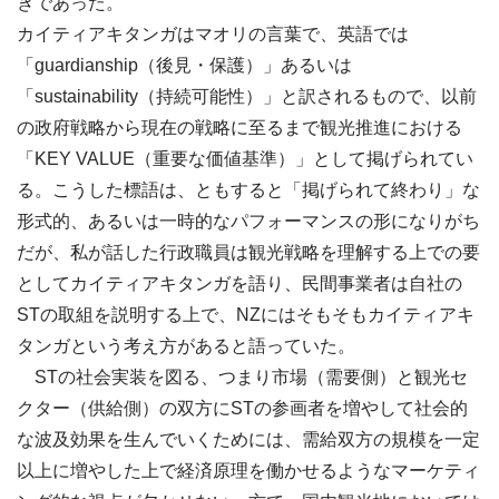
きであった。
カイティアキタンガはマオリの言葉で、英語では
「guardianship（後見・保護）」あるいは
「sustainability（持続可能性）」と訳されるもので、以前
の政府戦略から現在の戦略に至るまで観光推進における
「KEY VALUE（重要な価値基準）」として掲げられてい
る。こうした標語は、ともすると「掲げられて終わり」な
形式的、あるいは一時的なパフォーマンスの形になりがち
だが、私が話した行政職員は観光戦略を理解する上での要
としてカイティアキタンガを語り、民間事業者は自社の
STの取組を説明する上で、NZにはそもそもカイティアキ
タンガという考え方があると語っていた。
STの社会実装を図る、つまり市場（需要側）と観光セ
クター（供給側）の双方にSTの参画者を増やして社会的
な波及効果を生んでいくためには、需給双方の規模を一定
以上に増やした上で経済原理を働かせるようなマーケティ