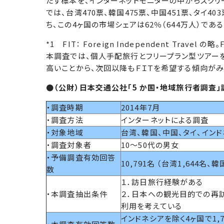
たす標本を、インターネットモニターの中からスクリー
では、台湾470票、韓国475票、中国451票、タイ40
ち、この4ヶ国の市場シェアは62％（644万人）である
*1 FIT： Foreign Independent Travel
本調査では、個人手配旅行とフリープラン型ツアー
高いことから、次回以降もＦＩＴを希望する傾向がみ
●（公財）日本交通公社「5 か国・地域旅行者調査
・調査時期
2014年7月
・調査方法
インターネットによる調査
・対象地域
台湾、韓国、中国、タイ、イン
・調査対象者
10～50代の男女
・予備調査有効回答
10,791名 （台湾1,644名、
数
１．訪日旅行経験がある
・本調査抽出条件
２．日本への観光目的での再
利用を考えている
インドネシアを除く4ヶ国で1,7