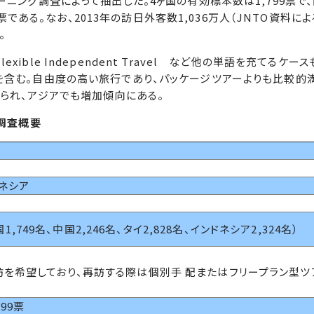
ニング調査によって抽出した。4ヶ国の有効標本数は1,799票で
3票である。なお、2013年の訪日外客数1,036万人（JNTO資料によ
。
 の略。Flexible Independent Travel など他の単語を充てるケー
を含む。自由度の高い旅行であり、パッケージツアーよりも比較的
られ、アジアでも増加傾向にある。
」調査概要
ドネシア
韓国1,749名、中国2,246名、タイ2,828名、インドネシア2,324名）
訪を希望しており、再訪する際は個別手 配またはフリープラン型ツ
99票