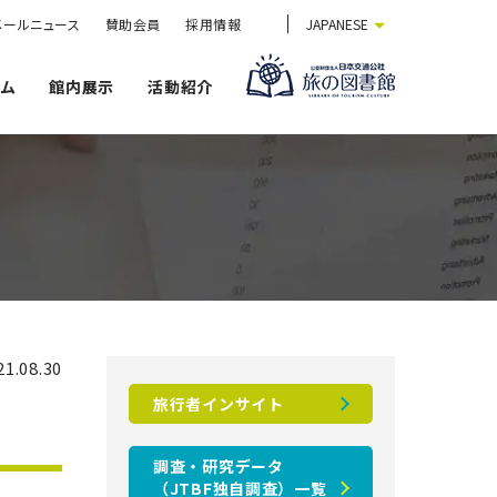
メールニュース
賛助会員
採用情報
JAPANESE
ウム
館内展示
活動紹介
1.08.30
旅行者インサイト
調査・研究データ
（JTBF独自調査）一覧