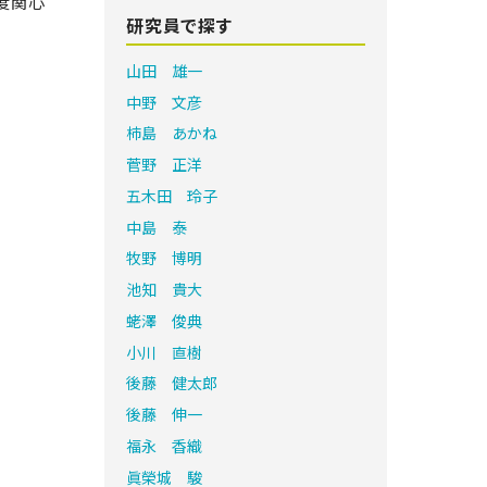
程度関心
研究員で探す
山田 雄一
中野 文彦
柿島 あかね
菅野 正洋
五木田 玲子
中島 泰
牧野 博明
池知 貴大
蛯澤 俊典
小川 直樹
後藤 健太郎
後藤 伸一
福永 香織
眞榮城 駿