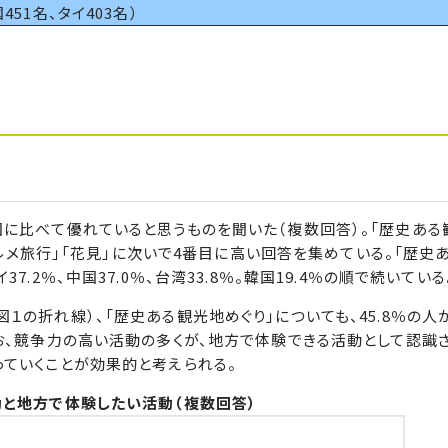
451名、タイ403名）
国に比べて優れていると思うものを聞いた（複数回答）。「歴史ある
むグルメ旅行」「花見」に次いで4番目に高い回答を集めている。「歴史
.2％、中国37.0％、台湾33.8％。韓国19.4％の順で続いている
１の折れ線）、「歴史ある観光地めぐり」についても、45.8％の人
お、競争力の高い活動の多くが、地方で体験できる活動として認識
ていくことが効果的と考えられる。
動と地方で体験したい活動（複数回答）