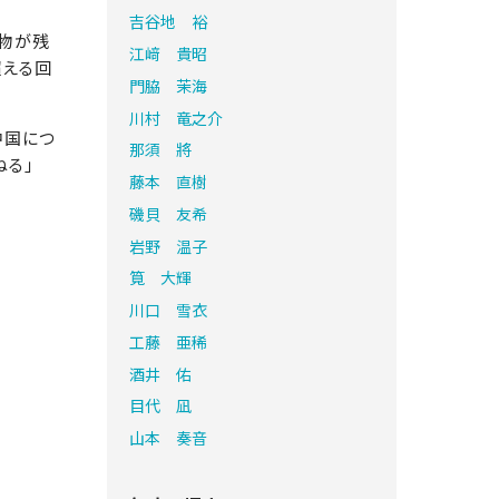
吉谷地 裕
造物が残
江﨑 貴昭
超える回
門脇 茉海
川村 竜之介
中国につ
那須 將
ねる」
藤本 直樹
磯貝 友希
岩野 温子
筧 大輝
川口 雪衣
工藤 亜稀
酒井 佑
目代 凪
山本 奏音