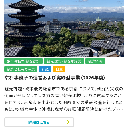
旅行者動向･観光統計
観光政策・観光地経営
観光経済
観光と社会の潮流
近畿
自主
京都事務所の運営および実践型事業（2026年度）
観光課題・政策最先端都市である京都において、研究と実践の
側面からレジリエンス力の高い観光地域づくりに貢献すること
を目指す。京都市を中心とした関西圏での受託調査を行うとと
もに、多様な主体と連携しながら各種課題解決に向けたプ･･･
詳細はこちら