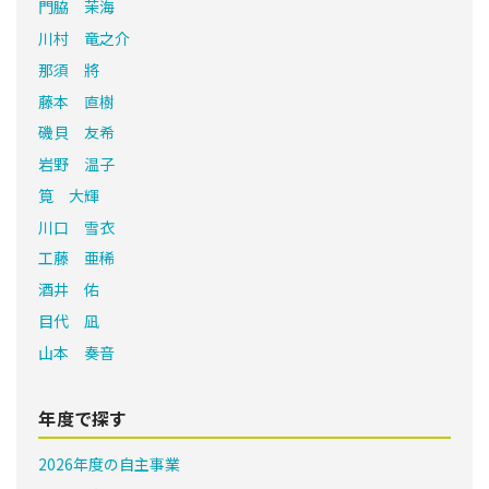
門脇 茉海
川村 竜之介
那須 將
藤本 直樹
磯貝 友希
岩野 温子
筧 大輝
川口 雪衣
工藤 亜稀
酒井 佑
目代 凪
山本 奏音
年度で探す
2026年度の自主事業