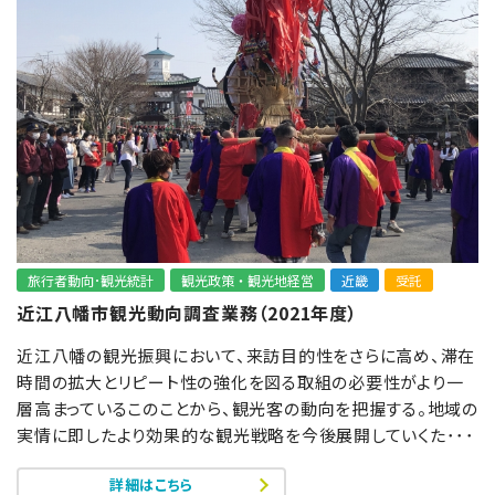
旅行者動向･観光統計
観光政策・観光地経営
近畿
受託
近江八幡市観光動向調査業務（2021年度）
近江八幡の観光振興において、来訪目的性をさらに高め、滞在
時間の拡大とリピート性の強化を図る取組の必要性がより一
層高まっているこのことから、観光客の動向を把握する。地域の
実情に即したより効果的な観光戦略を今後展開していくた･･･
詳細はこちら