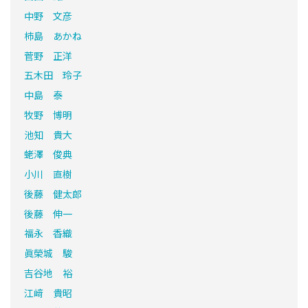
中野 文彦
柿島 あかね
菅野 正洋
五木田 玲子
中島 泰
牧野 博明
池知 貴大
蛯澤 俊典
小川 直樹
後藤 健太郎
後藤 伸一
福永 香織
眞榮城 駿
吉谷地 裕
江﨑 貴昭