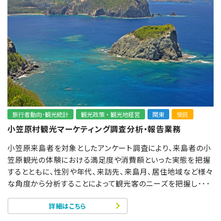
旅行者動向･観光統計
観光政策・観光地経営
関東
受託
小笠原村観光マーケティング調査分析・報告業務
小笠原来島者を対象としたアンケート調査により、来島者の小
笠原観光の体験における満足度や消費額といった実態を把握
するとともに、性別や年代、来訪先、来島月、居住地域など様々
な角度から分析することによって観光客のニーズを把握し･･･
詳細はこちら