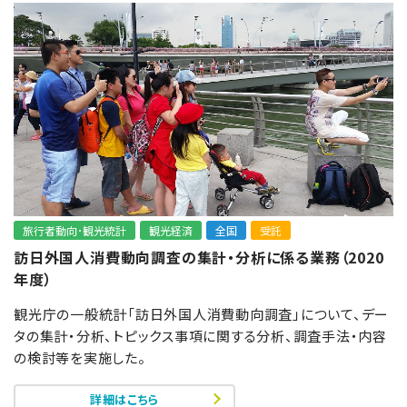
旅行者動向･観光統計
観光経済
全国
受託
訪日外国人消費動向調査の集計・分析に係る業務（2020
年度）
観光庁の一般統計「訪日外国人消費動向調査」について、デー
タの集計‧分析、トピックス事項に関する分析、調査手法・内容
の検討等を実施した。
詳細はこちら