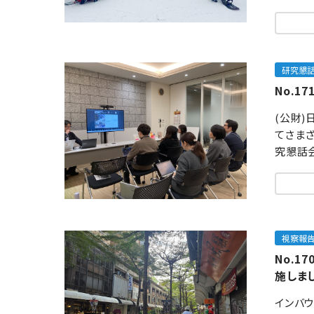
研究懇
No.1
(公財
てさま
究懇話会
視察報
No.
施しま
インバ