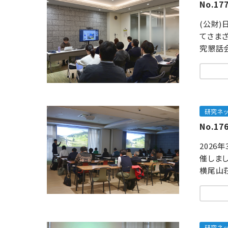
No.1
(公財
てさま
究懇話会
研究ネ
No.
2026
催しま
横尾山
研究ネ