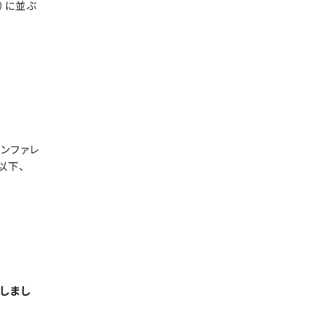
%）に並ぶ
カンファレ
以下、
しまし