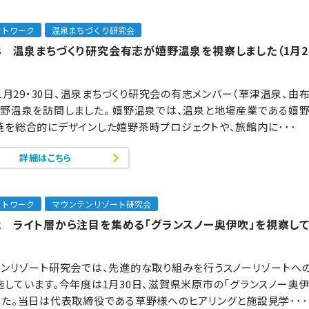
ットワーク
温泉まちづくり研究会
73 温泉まちづくり研究会有志が嬉野温泉を視察しました（1月29
年1月29・30日、温泉まちづくり研究会の有志メンバー（草津温泉、由
嬉野温泉を訪問しました。 嬉野温泉では、温泉と地場産業である嬉野
焼を総合的にデザインした嬉野茶時プロジェクトや、旅館内に･･･
詳細はこちら
ットワーク
マウンテンリゾート研究会
172 ライト層から注目を集める「グランスノー奥伊吹」を視察し
テンリゾート研究会では、先進的な取り組みを行うスノーリゾートへ
しています。今年度は1月30日、滋賀県米原市の「グランスノー奥伊
した。当日は代表取締役である草野様へのヒアリングと施設見学･･･