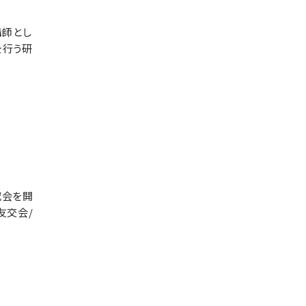
講師とし
を行う研
究会を開
友交会/