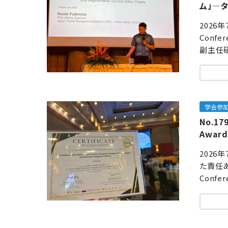
ム」—
2026年
Confe
副主任研
学会参
No.1
Awar
2026
た責任ある
Confer