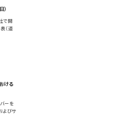
日）
公社で開
代表（道
における
ンバーを
およびサ