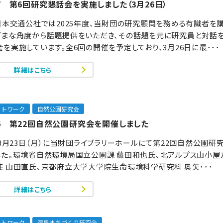
77 第6回研究懇話会を実施しました（3月26日）
)日本交通公社では2025年度、当財団の研究顧問を務める有識者を
ざまな角度から話題提供をいただき、その話題を元に研究員と対話
を実施しています。全6回の開催を予定しており、3月26日に最･･･
詳細はこちら
ットワーク
自然公園研究会
176 第22回自然公園研究会を開催しました
年3月23日（月）に当財団ライブラリーホールにて第22回自然公園研
した。環境省自然環境局国立公園課 藤田和也氏、北アルプス山小屋
荘 山田直氏、京都府立大学大学院生命環境科学研究科 奥矢･･･
詳細はこちら
ットワーク
温泉まちづくり研究会