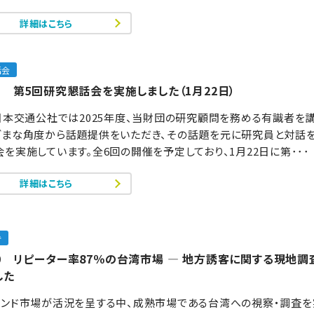
詳細はこちら
話会
71 第5回研究懇話会を実施しました（1月22日）
)日本交通公社では2025年度、当財団の研究顧問を務める有識者を
ざまな角度から話題提供をいただき、その話題を元に研究員と対話
を実施しています。全6回の開催を予定しており、1月22日に第･･･
詳細はこちら
告
170 リピーター率87％の台湾市場 ― 地方誘客に関する現地調
した
ウンド市場が活況を呈する中、成熟市場である台湾への視察・調査を