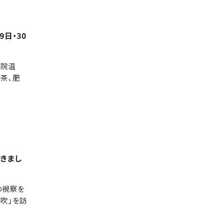
日・30
布院温
茶、肥
てきまし
の視察を
吹」を訪