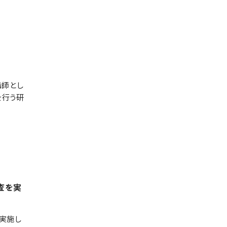
講師とし
を行う研
査を実
実施し