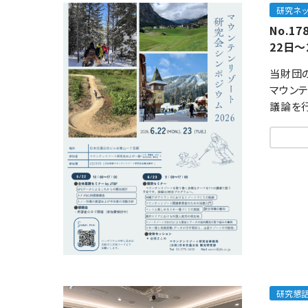
研究ネ
No.1
22日～
当財団
マウン
議論を行
研究懇