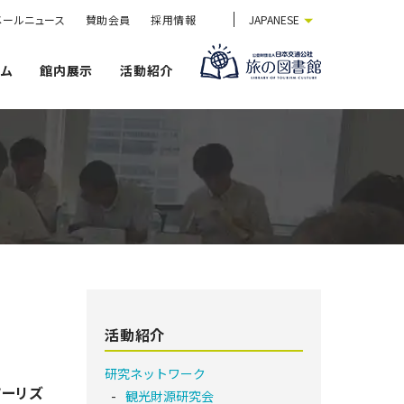
メールニュース
賛助会員
採用情報
JAPANESE
ウム
館内展示
活動紹介
活動紹介
研究ネットワーク
ツーリズ
観光財源研究会