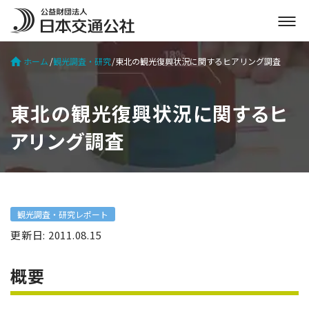
メ
ニ
ュ
ホーム
観光調査・研究
東北の観光復興状況に関するヒアリング調査
ー
を
開
東北の観光復興状況に関するヒ
く
アリング調査
観光調査・研究レポート
更新日: 2011.08.15
概要