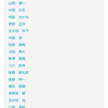
山田 雄一
中野 文彦
柿島 あかね
菅野 正洋
五木田 玲子
中島 泰
牧野 博明
池知 貴大
蛯澤 俊典
小川 直樹
後藤 健太郎
後藤 伸一
福永 香織
眞榮城 駿
吉谷地 裕
江﨑 貴昭