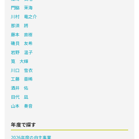
門脇 茉海
川村 竜之介
那須 將
藤本 直樹
磯貝 友希
岩野 温子
筧 大輝
川口 雪衣
工藤 亜稀
酒井 佑
目代 凪
山本 奏音
年度で探す
2026年度の自主事業