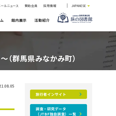
メールニュース
賛助会員
採用情報
JAPANESE
ウム
館内展示
活動紹介
”～（群馬県みなかみ町）
1.08.05
旅行者インサイト
調査・研究データ
（JTBF独自調査）一覧