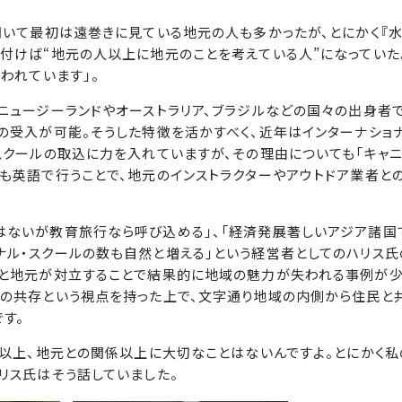
聞いて最初は遠巻きに見ている地元の人も多かったが、とにかく『
付けば“地元の人以上に地元のことを考えている人”になっていた
われています」。
ニュージーランドやオーストラリア、ブラジルなどの国々の出身者
の受入が可能。そうした特徴を活かすべく、近年はインターナショナ
スクールの取込に力を入れていますが、その理由についても「キャ
も英語で行うことで、地元のインストラクターやアウトドア業者と
。
はないが教育旅行なら呼び込める」、「経済発展著しいアジア諸国
ナル・スクールの数も自然と増える」という経営者としてのハリス氏
者と地元が対立することで結果的に地域の魅力が失われる事例が少
との共存という視点を持った上で、文字通り地域の内側から住民と
す。
る以上、地元との関係以上に大切なことはないんですよ。とにかく
リス氏はそう話していました。