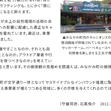
ラフティングも、とにかく「質に
になると訴えます。
士が水上の自然環境の活用のあ
への影響に配慮した適正なキャ
を重ねています。最近は、事業
▲みなかみ町内のキャニオンズの
ました。
宿泊施設が併設されているほか、
サッカーゲーム、バーベキュース
増やすことなのか、それとも自
利用者を楽しませる工夫が満
ことなのか。アウトドア業者や行
観を保つべきなのか』を考えてい
がると思います。その価値観の見極めを間違えば、みなかみ町の価
み町が文字通り一体となってサステイナブルなインバウンド推進に
する事業者が増えつつある地域に、多くの示唆を与えてくれるので
（守屋邦彦、石黒侑介 2011.3.