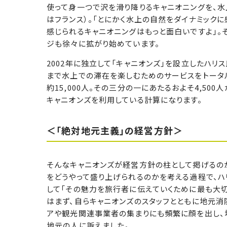
使って身一つで沢を滑り降りるキャニオニングを、水
はフランス）。「とにかく水上の自然をダイナミック
感じられるキャニオニングはもっと面白いですよ」。
ジも徐々に拡がり始めています。
2002年に独立して「キャニオンズ」を設立したハ
まで水上での滞在を楽しむためのサービスをトータ
約15,000人。その三分の一にあたるおよそ4,50
キャニオンズを利用している計算になります。
＜「絶対地元主義」の経営方針＞
そんなキャニオンズが経営方針の柱として掲げるの
をどうやって盛り上げられるのかを考える過程で、ハ
して「その魅力を旅行者に伝えていくために最も大切
はまず、自らキャニオンズのスタッフとともに地元消
アや観光関連事業者の集まりにも頻繁に顔を出し、
地元の人に訴えました。