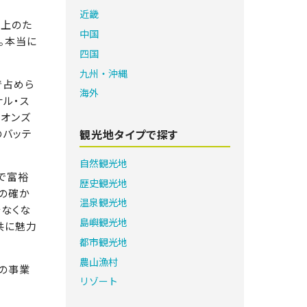
近畿
水上のた
中国
。本当に
四国
九州・沖縄
で占めら
海外
ル・ス
ニオンズ
観光地タイプで探す
のバッテ
自然観光地
で富裕
歴史観光地
の確か
温泉観光地
なくな
島嶼観光地
共に魅力
都市観光地
農山漁村
私の事業
リゾート