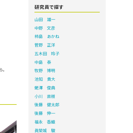
研究員で探す
山田 雄一
中野 文彦
柿島 あかね
菅野 正洋
五木田 玲子
中島 泰
ら。
牧野 博明
池知 貴大
蛯澤 俊典
小川 直樹
後藤 健太郎
後藤 伸一
福永 香織
眞榮城 駿