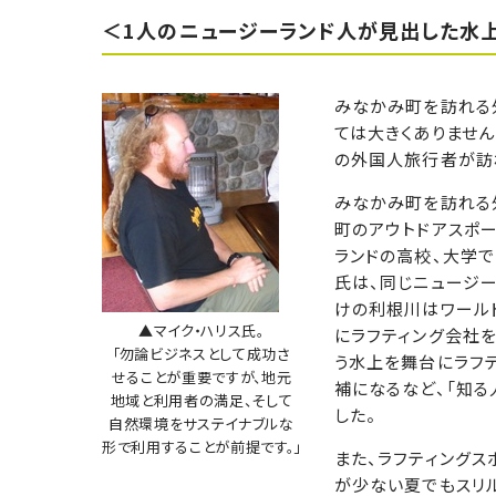
＜1人のニュージーランド人が見出した水
みなかみ町を訪れる外
ては大きくありません
の外国人旅行者が訪
みなかみ町を訪れる
町のアウトドアスポー
ランドの高校、大学
氏は、同じニュージー
けの利根川はワール
▲マイク・ハリス氏。
にラフティング会社を
「勿論ビジネスとして成功さ
う水上を舞台にラフ
せることが重要ですが、地元
補になるなど、「知る
地域と利用者の満足、そして
した。
自然環境をサステイナブルな
形で利用することが前提です。」
また、ラフティング
が少ない夏でもスリ