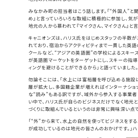
みなかみ町の担当者はこう話します。「“外国人”と
め』と言っていろいろな取組に積極的に参加し、気が
地元の人から慕われて『マイクさん、マイクさん』と言
キャニオンズは、ハリス氏をはじめスタッフの半数が
れており、宿泊からアクティビティまで一貫した英語
クールなど、“アジアの英語圏”の学校によるスキー
が英語圏マーケットをターゲットにし、スキーの指導
ィングを避けることができるから」と語っていました
勿論そこには、「水上には富裕層を呼び込める施設
層が拡大し、多国籍企業が増えればインターナショ
な“読み”もある訳ですが、域外から参入する事業
い中で、ハリス氏が自らのビジネスだけでなく地元
づくりに取組んでいるというのは非常に興味深い点で
「“外”から来て、水上の自然を使ってビジネスをす
が成功しているのは地元の皆さんのおかげです。」ハ