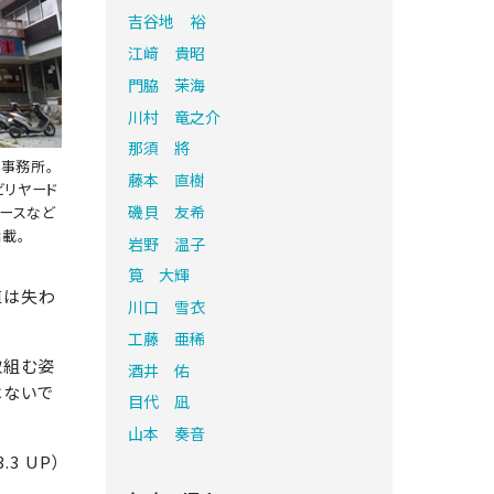
吉谷地 裕
江﨑 貴昭
門脇 茉海
川村 竜之介
那須 將
事務所。
藤本 直樹
ビリヤード
磯貝 友希
ペースなど
載。
岩野 温子
筧 大輝
値は失わ
川口 雪衣
工藤 亜稀
取組む姿
酒井 佑
はないで
目代 凪
山本 奏音
3 UP）