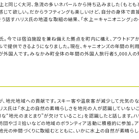
上と同じく大河、急流の多いネパールから持ち込みました（もとも
に感じて欲しい。だからラフティングも楽しいけど、自分の身体で直
そう話すハリス氏の地道な取組の結果、「水上＝キャニオニング」の
リス氏。今では宿泊施設を兼ね備えた拠点を町内に構え、アウトドア
ルで提供できるようになりました。現在、キャニオンズの年間の利
0人が外国人です。みなかみ町全体の年間の外国人旅行者5,000人
が、地元地域への貢献です。スキー客や温泉客が減少して元気の
リス氏は「水上の自然の素晴らしさを地元の人が認識していないこ
な“地元のまとまり”が欠けていること」を認識したと話します。ハ
防団やゴミ拾いなどの地域のボランティア活動に積極的に参加。ア
地元の仲間づくりに取組むとともに、いかに水上の自然が素晴らし