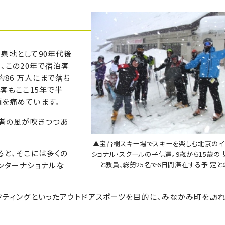
泉地として90年代後
、この20年で宿泊客
約86 万人にまで落ち
客もここ15年で半
を痛めています。
行者の風が吹きつつあ
▲宝台樹スキー場でスキーを楽しむ北京のイ
ると、そこには多くの
ショナル・スクールの子供達。9歳から15歳の 
ンターナショナルな
と教員、総勢25名で6日間滞在する予 定と
フティングといったアウトドアスポーツを目的に、みなかみ町を訪