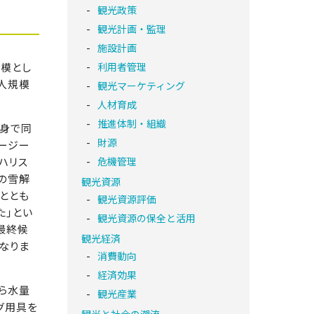
観光政策
観光計画・監理
施設計画
規模とし
利用者管理
千人規模
観光マーケティング
人材育成
推進体制・組織
出身で同
財源
ージー
ハリス
危機管理
の雪解
観光資源
ととも
観光資源評価
た」とい
観光資源の保全と活用
最終候
観光経済
なりま
消費動向
経済効果
ら水量
観光産業
グ用具を
観光と社会の潮流