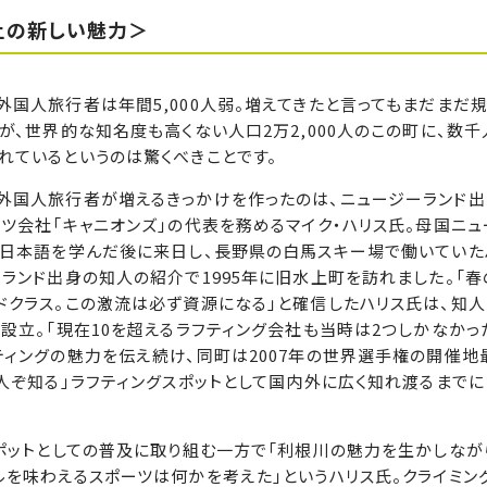
上の新しい魅力＞
国人旅行者は年間5,000人弱。増えてきたと言ってもまだまだ
が、世界的な知名度も高くない人口2万2,000人のこの町に、数
れているというのは驚くべきことです。
外国人旅行者が増えるきっかけを作ったのは、ニュージーランド
ツ会社「キャニオンズ」の代表を務めるマイク・ハリス氏。母国ニュ
で日本語を学んだ後に来日し、長野県の白馬スキー場で働いていた
ランド出身の知人の紹介で1995年に旧水上町を訪れました。「春
ドクラス。この激流は必ず資源になる」と確信したハリス氏は、知人
設立。「現在10を超えるラフティング会社も当時は2つしかなかっ
ティングの魅力を伝え続け、同町は2007年の世界選手権の開催地
人ぞ知る」ラフティングスポットとして国内外に広く知れ渡るまでに
スポットとしての普及に取り組む一方で「利根川の魅力を生かしなが
ルを味わえるスポーツは何かを考えた」というハリス氏。クライミン