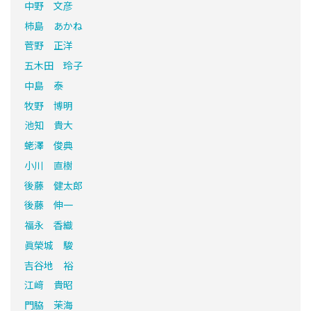
中野 文彦
柿島 あかね
菅野 正洋
五木田 玲子
中島 泰
牧野 博明
池知 貴大
蛯澤 俊典
小川 直樹
後藤 健太郎
後藤 伸一
福永 香織
眞榮城 駿
吉谷地 裕
江﨑 貴昭
門脇 茉海