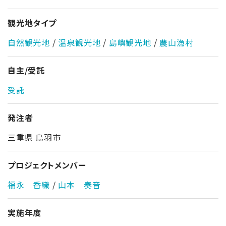
観光地タイプ
自然観光地
/
温泉観光地
/
島嶼観光地
/
農山漁村
自主/受託
受託
発注者
三重県 鳥羽市
プロジェクトメンバー
福永 香織
/
山本 奏音
実施年度