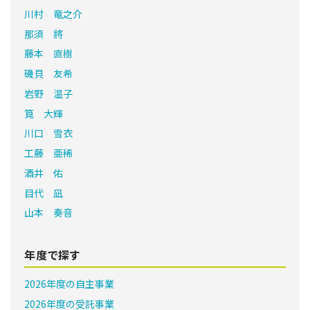
川村 竜之介
那須 將
藤本 直樹
磯貝 友希
岩野 温子
筧 大輝
川口 雪衣
工藤 亜稀
酒井 佑
目代 凪
山本 奏音
年度で探す
2026年度の自主事業
2026年度の受託事業