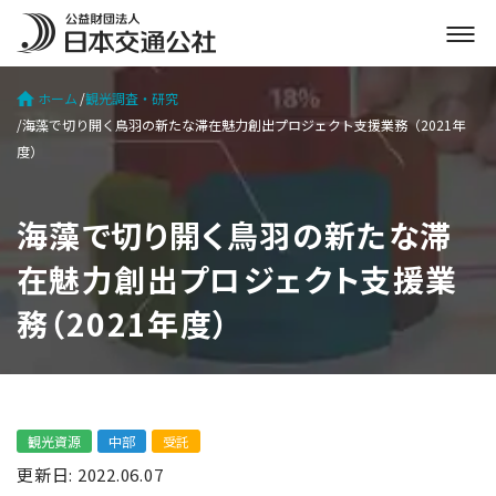
メ
ニ
ュ
ホーム
観光調査・研究
ー
海藻で切り開く鳥羽の新たな滞在魅力創出プロジェクト支援業務（2021年
を
度）
開
く
海藻で切り開く鳥羽の新たな滞
在魅力創出プロジェクト支援業
務（2021年度）
観光資源
中部
受託
更新日: 2022.06.07