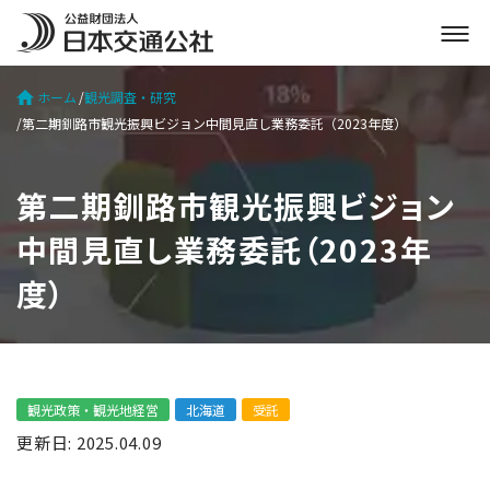
メ
ニ
ュ
ホーム
観光調査・研究
ー
第二期釧路市観光振興ビジョン中間見直し業務委託（2023年度）
を
開
く
第二期釧路市観光振興ビジョン
中間見直し業務委託（2023年
度）
観光政策・観光地経営
北海道
受託
更新日: 2025.04.09