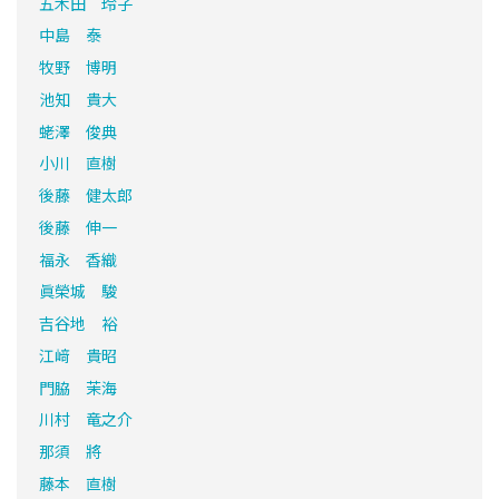
五木田 玲子
中島 泰
牧野 博明
池知 貴大
蛯澤 俊典
小川 直樹
後藤 健太郎
後藤 伸一
福永 香織
眞榮城 駿
吉谷地 裕
江﨑 貴昭
門脇 茉海
川村 竜之介
那須 將
藤本 直樹