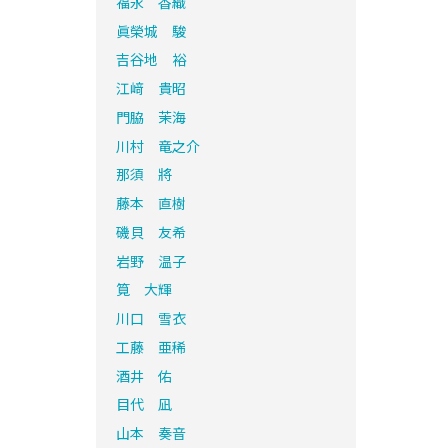
福永 香織
眞榮城 駿
吉谷地 裕
江﨑 貴昭
門脇 茉海
川村 竜之介
那須 將
藤本 直樹
磯貝 友希
岩野 温子
筧 大輝
川口 雪衣
工藤 亜稀
酒井 佑
目代 凪
山本 奏音