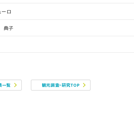
ューロ
坂 典子
績一覧
観光調査・研究TOP