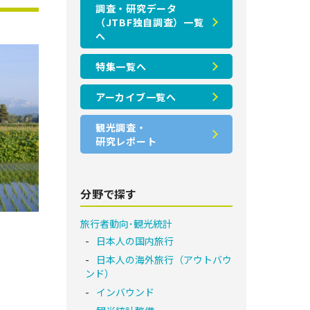
調査・研究データ
（JTBF独自調査）一覧
へ
特集一覧へ
アーカイブ一覧へ
観光調査・
研究レポート
分野で探す
旅行者動向･観光統計
日本人の国内旅行
日本人の海外旅行（アウトバウ
ンド）
インバウンド