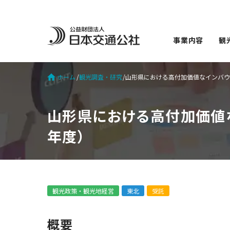
事業内容
観
ホーム
観光調査・研究
山形県における高付加価値なインバウ
山形県における高付加価値な
年度）
観光政策・観光地経営
東北
受託
概要