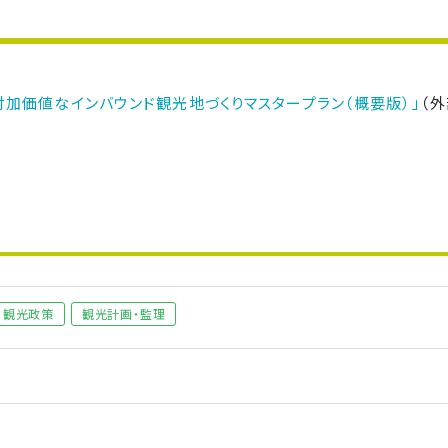
付加価値なインバウンド観光地づくりマスタープラン（概要版）」
（
観光政策
観光計画・監理