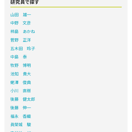
研究員で探す
山田 雄一
中野 文彦
柿島 あかね
菅野 正洋
五木田 玲子
中島 泰
牧野 博明
池知 貴大
蛯澤 俊典
小川 直樹
後藤 健太郎
後藤 伸一
福永 香織
眞榮城 駿