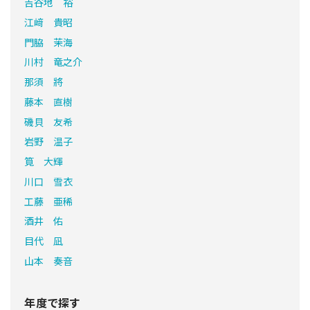
吉谷地 裕
江﨑 貴昭
門脇 茉海
川村 竜之介
那須 將
藤本 直樹
磯貝 友希
岩野 温子
筧 大輝
川口 雪衣
工藤 亜稀
酒井 佑
目代 凪
山本 奏音
年度で探す