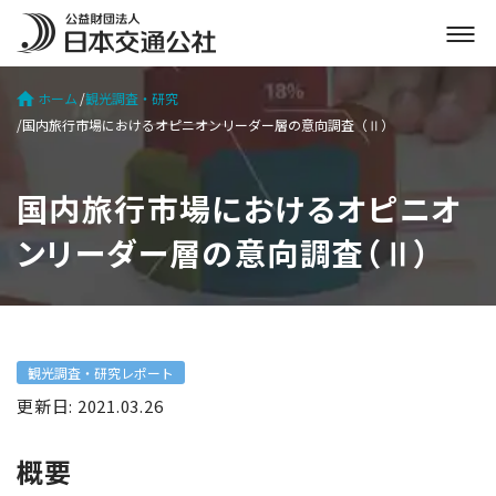
メ
ニ
ュ
ホーム
観光調査・研究
ー
国内旅行市場におけるオピニオンリーダー層の意向調査（Ⅱ）
を
開
く
国内旅行市場におけるオピニオ
ンリーダー層の意向調査（Ⅱ）
観光調査・研究レポート
更新日: 2021.03.26
概要