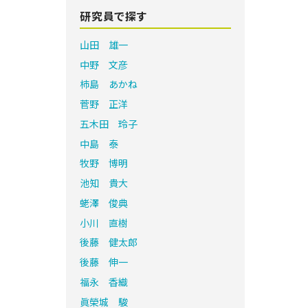
研究員で探す
山田 雄一
中野 文彦
柿島 あかね
菅野 正洋
五木田 玲子
中島 泰
牧野 博明
池知 貴大
蛯澤 俊典
小川 直樹
後藤 健太郎
後藤 伸一
福永 香織
眞榮城 駿