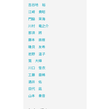
吉谷地 裕
江﨑 貴昭
門脇 茉海
川村 竜之介
那須 將
藤本 直樹
磯貝 友希
岩野 温子
筧 大輝
川口 雪衣
工藤 亜稀
酒井 佑
目代 凪
山本 奏音