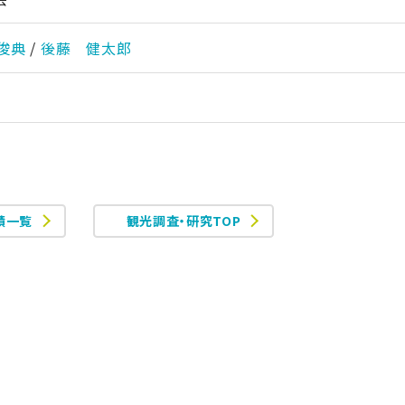
俊典
/
後藤 健太郎
績一覧
観光調査・研究TOP