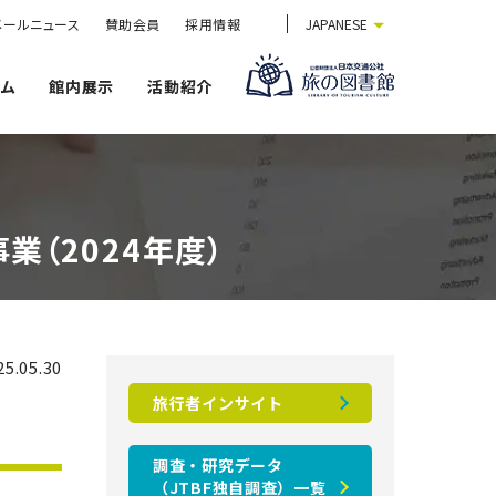
メールニュース
賛助会員
採用情報
JAPANESE
ウム
館内展示
活動紹介
（2024年度）
5.05.30
旅行者インサイト
調査・研究データ
（JTBF独自調査）一覧