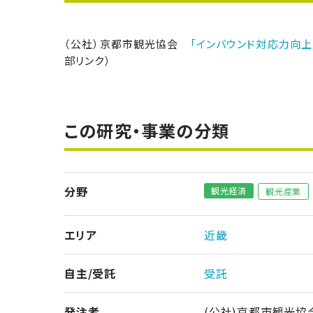
（公社）京都市観光協会
「インバウンド対応力向
部リンク）
この研究・事業の分類
分野
観光経済
観光産業
エリア
近畿
自主/受託
受託
発注者
(公社)京都市観光協