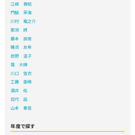
江﨑 貴昭
門脇 茉海
川村 竜之介
那須 將
藤本 直樹
磯貝 友希
岩野 温子
筧 大輝
川口 雪衣
工藤 亜稀
酒井 佑
目代 凪
山本 奏音
年度で探す