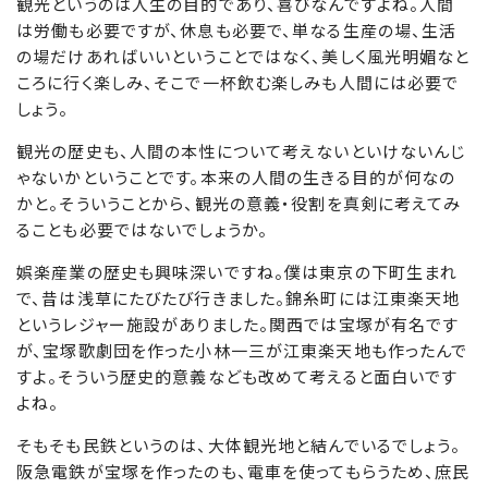
観光というのは人生の目的であり、喜びなんですよね。人間
は労働も必要ですが、休息も必要で、単なる生産の場、生活
の場だけあればいいということではなく、美しく風光明媚なと
ころに行く楽しみ、そこで一杯飲む楽しみも人間には必要で
しょう。
観光の歴史も、人間の本性について考えないといけないんじ
ゃないかということです。本来の人間の生きる目的が何なの
かと。そういうことから、観光の意義・役割を真剣に考えてみ
ることも必要ではないでしょうか。
娯楽産業の歴史も興味深いですね。僕は東京の下町生まれ
で、昔は浅草にたびたび行きました。錦糸町には江東楽天地
というレジャー施設がありました。関西では宝塚が有名です
が、宝塚歌劇団を作った小林一三が江東楽天地も作ったんで
すよ。そういう歴史的意義なども改めて考えると面白いです
よね。
そもそも民鉄というのは、大体観光地と結んでいるでしょう。
阪急電鉄が宝塚を作ったのも、電車を使ってもらうため、庶民