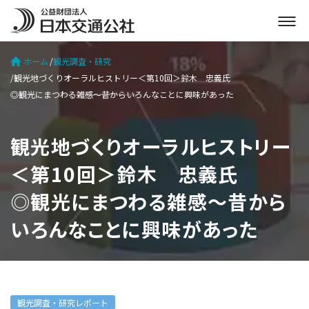
メ
ニ
ュ
ホーム
観光調査・研究
ー
観光地づくりオーラルヒストリー＜第10回＞鈴木 忠義氏
を
◎観光にまつわる雑感～昔からいろんなことに興味があった
開
く
観光地づくりオーラルヒストリー
＜第10回＞鈴木 忠義氏
◎観光にまつわる雑感～昔から
いろんなことに興味があった
観光調査・研究レポート