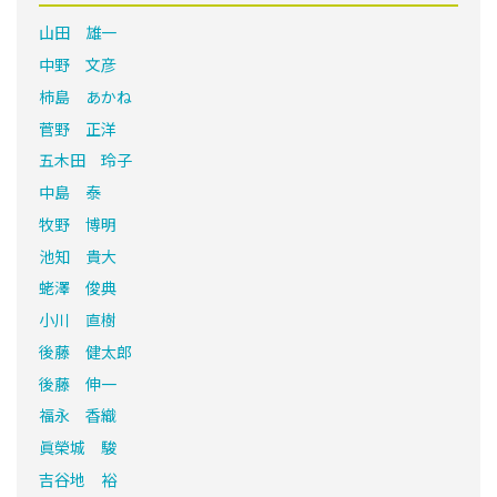
山田 雄一
中野 文彦
柿島 あかね
菅野 正洋
五木田 玲子
中島 泰
牧野 博明
池知 貴大
蛯澤 俊典
小川 直樹
後藤 健太郎
後藤 伸一
福永 香織
眞榮城 駿
吉谷地 裕