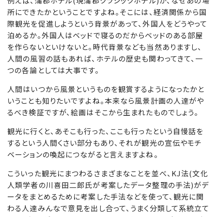
例えば、蒲郡ホテル(現蒲郡クラシックホテル)が、なぜあの場
所にできたかということですよね。そこには、経済関係から国
際観光を促進しようという背景があって、外国人をどうやって
泊めるか。外国人はベッドで寝るのだからベッドのある部屋
を作らないといけないと。時代背景なども当然ありますし、
人間の風習の話もあれば、ホテルの歴史も関わってきて、一
つの各論としては大事です。
人間はいつから風景というものを観賞するようになったかと
いうことも知りたいですよね。本来なら風景計画の人達がや
るべき検証ですが、絵画はそこから生まれたものでしょう。
観光に行くと、あそこも行った、ここも行ったという自慢話を
するという人間くさい部分もあり、それが観光の宣伝やモチ
ベーションの喚起につながると言えますよね。
こういった観光にまつわるさまざまなことを並べ、KJ法(文化
人類学者の川喜田二郎氏が考案したデータ整理の手法)がデ
ータをまとめるために考案した手法などを使って、観光に関
わる人達みんなで意見を出し合って、うまく分類して系統立て