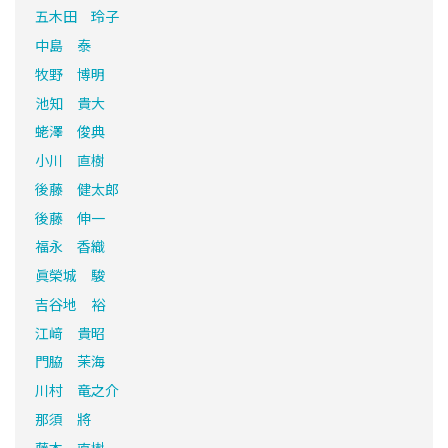
五木田 玲子
中島 泰
牧野 博明
池知 貴大
蛯澤 俊典
小川 直樹
後藤 健太郎
後藤 伸一
福永 香織
眞榮城 駿
吉谷地 裕
江﨑 貴昭
門脇 茉海
川村 竜之介
那須 將
藤本 直樹