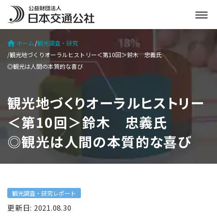
メ
ニ
ュ
ホーム
観光調査・研究
ー
観光地づくりオーラルヒストリー＜第10回＞鈴木 忠義氏
を
◎観光は人間の本質的な喜び
開
く
観光地づくりオーラルヒストリー
＜第10回＞鈴木 忠義氏
◎観光は人間の本質的な喜び
観光調査・研究レポート
更新日: 2021.08.30