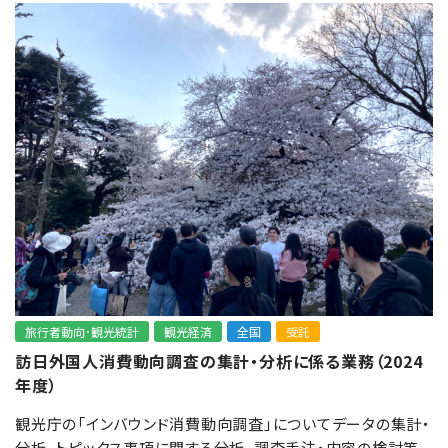
旅行者動向･観光統計
観光経済
全国
受託
訪日外国人消費動向調査の集計・分析に係る業務（2024
年度）
観光庁の「インバウンド消費動向調査」についてデータの集計・
分析、トピックス事項に関する分析、調査手法・内容の検討等