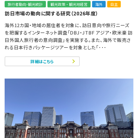
旅行者動向･観光統計
観光政策・観光地経営
海外
自主
訪日市場の動向に関する研究（2026年度）
海外12カ国・地域の居住者を対象に、訪日意向や旅行ニーズ
を把握するインターネット調査「DBJ・JTBF アジア・欧米豪 訪
日外国人旅行者の意向調査」を実施する。また、海外で販売さ
れる日本行きパッケージツアーを対象とした「･･･
詳細はこちら