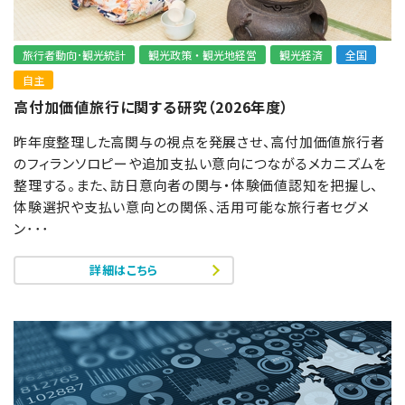
旅行者動向･観光統計
観光政策・観光地経営
観光経済
全国
自主
高付加価値旅行に関する研究（2026年度）
昨年度整理した高関与の視点を発展させ、高付加価値旅行者
のフィランソロピーや追加支払い意向につながるメカニズムを
整理する。また、訪日意向者の関与・体験価値認知を把握し、
体験選択や支払い意向との関係、活用可能な旅行者セグメ
ン･･･
詳細はこちら