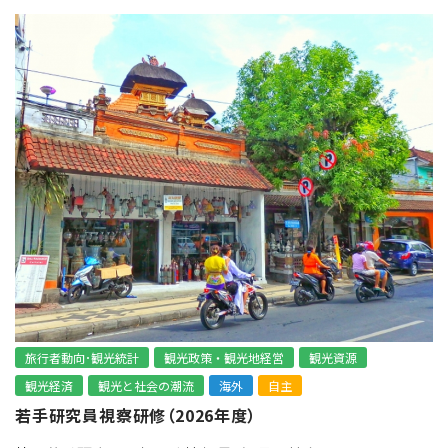
旅行者動向･観光統計
観光政策・観光地経営
観光資源
観光経済
観光と社会の潮流
海外
自主
若手研究員視察研修（2026年度）