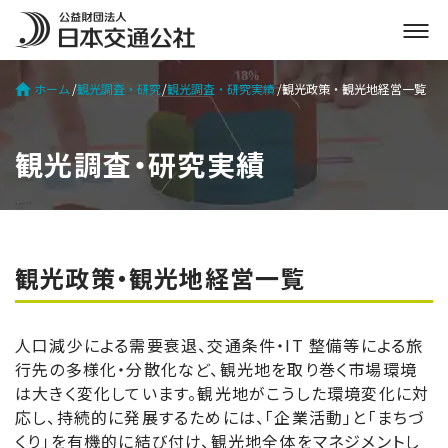
メ
ニ
ュ
ホーム
観光調査・研究
観光調査・研究実績
観光政策・観光地経営一覧
ー
を
開
観光調査・研究実績
く
観光政策・観光地経営一覧
人口減少による需要衰退、交通条件・IT 整備等による旅
行先の多様化・分散化など、観光地を取り巻く市場環境
は大きく変化しています。観光地がこうした環境変化に対
応し、持続的に発展するためには、「企業活動」と「まちづ
くり」を有機的に結び付け、観光地全体をマネジメントし