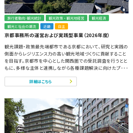
旅行者動向･観光統計
観光政策・観光地経営
観光経済
観光と社会の潮流
近畿
自主
京都事務所の運営および実践型事業（2026年度）
観光課題・政策最先端都市である京都において、研究と実践の
側面からレジリエンス力の高い観光地域づくりに貢献すること
を目指す。京都市を中心とした関西圏での受託調査を行うとと
もに、多様な主体と連携しながら各種課題解決に向けたプ･･･
詳細はこちら