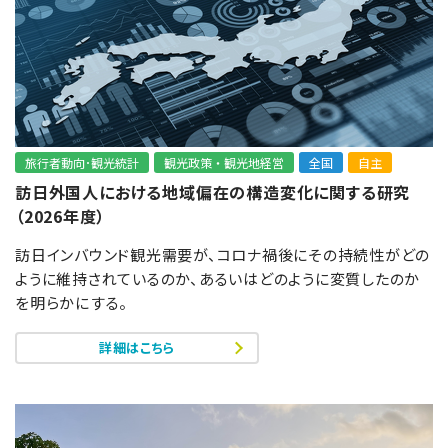
旅行者動向･観光統計
観光政策・観光地経営
全国
自主
訪日外国人における地域偏在の構造変化に関する研究
（2026年度）
訪日インバウンド観光需要が、コロナ禍後にその持続性がどの
ように維持されているのか、あるいはどのように変質したのか
を明らかにする。
詳細はこちら