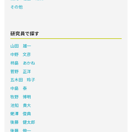
その他
研究員で探す
山田 雄一
中野 文彦
柿島 あかね
菅野 正洋
五木田 玲子
中島 泰
牧野 博明
池知 貴大
蛯澤 俊典
後藤 健太郎
後藤 伸一