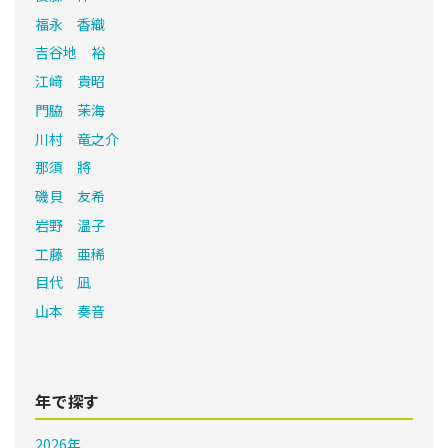
福永 香織
吉谷地 裕
江﨑 貴昭
門脇 茉海
川村 竜之介
那須 將
磯貝 友希
岩野 温子
工藤 亜稀
目代 凪
山本 奏音
年で探す
2026年