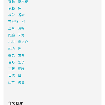
後藤 健太郎
後藤 伸一
福永 香織
吉谷地 裕
江﨑 貴昭
門脇 茉海
川村 竜之介
那須 將
磯貝 友希
岩野 温子
工藤 亜稀
目代 凪
山本 奏音
年で探す