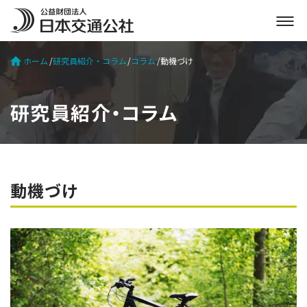
メ
ニ
ュ
ホーム
研究員紹介・コラム
コラム
動機づけ
ー
を
開
研究員紹介・コラム
く
動機づけ