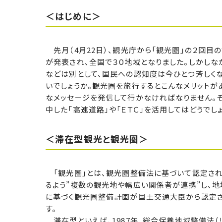
＜はじめに＞
先月（4月22日）、観光庁から「観光圏」の２回目
が発表され、全国で３０地域となりました。しかしな
などは別として、国民への認知度は今ひとつ芳しく
いでしょうか。観光圏を旅行するとこんなメリットが
なメッセージを発信して行かなければなりません。
中した「高速道路」や「ＥＴＣ」を活用してはどうでしょ
＜滞在型観光と観光圏＞
「観光圏」とは、観光圏整備法に基づいて認定され
るよう”複数の観光地や幅広い関係者が連携”し、
に基づく観光圏整備計画が国土交通大臣から認定さ
す。
滞在型といえば、1987年、総合保養地域整備法