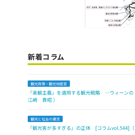
新着コラム
観光政策・観光地経営
「楽観主義」を適用する観光戦略 ―ウィーンの「オプ
江﨑 貴昭 ）
観光と社会の潮流
「観光客が多すぎる」の正体 [コラムvol.544]（