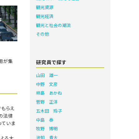
観光資源
観光経済
観光と社会の潮流
その他
用が集
研究員で探す
山田 雄一
中野 文彦
柿島 あかね
菅野 正洋
でもらえ
五木田 玲子
の法律
中島 泰
っていま
牧野 博明
池知 貴大
による大