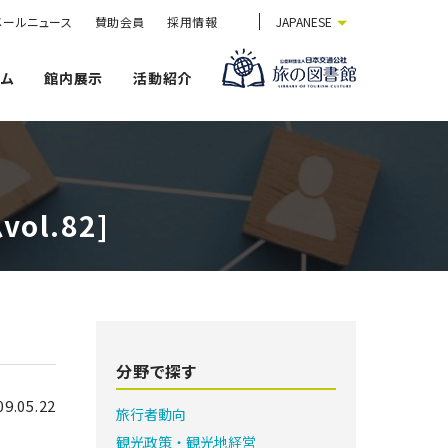
メールニュース
賛助会員
採用情報
JAPANESE
ウム
館内展示
活動紹介
l.82]
分野で探す
09.05.22
旅行者動向
観光政策・観光地経営