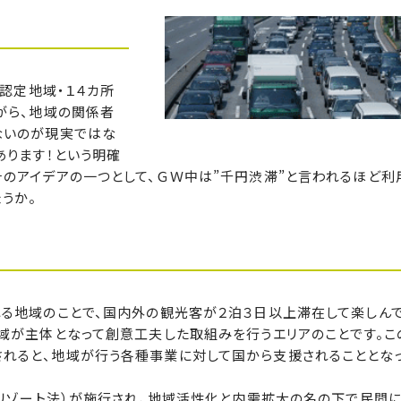
の認定地域・１４カ所
がら、地域の関係者
ないのが現実ではな
あります！という明確
そのアイデアの一つとして、ＧＷ中は”千円渋滞”と言われるほど利
うか。
る地域のことで、国内外の観光客が２泊３日以上滞在して楽しん
地域が主体となって創意工夫した取組みを行うエリアのことです。こ
れると、地域が行う各種事業に対して国から支援されることとな
（リゾート法）が施行され、地域活性化と内需拡大の名の下で民間