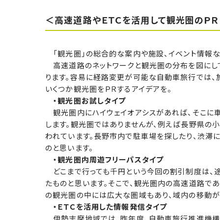
＜高速道路やＥＴＣを活用して観光圏のＰＲ
「観光圏」の総合的な案内や施設、イベント情報など
高速道路のネットワークと観光圏の分布を図にし
ります。容易に経路変更が可能な自動車旅行では、
いくつか観光圏をＰＲするアイデアを。
・観光圏お試しタイプ
観光圏内にハイウェイオアシスがあれば、そこに車
します。観光圏ではありませんが、例えば長野県の
われています。長野市内で駐車場を探したり、渋滞
のと思います。
・観光圏内周遊フリーパスタイプ
どこまで行っても千円という今回の割引制度は、途
たものと思います。そこで、観光圏内の高速道路であ
の観光圏の中には広大な圏域もあり、域内の移動が
・ＥＴＣを活用した情報発信タイプ
伊勢志摩地域では、昨年度、自動車旅行推進機構と