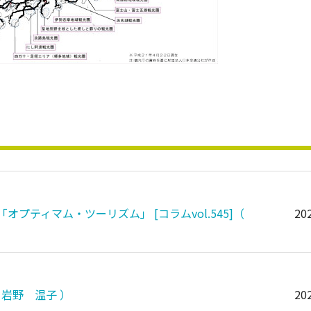
ティマム・ツーリズム」 [コラムvol.545]（
202
 岩野 温子 ）
202