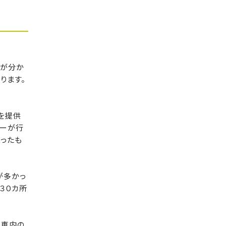
とが分か
ります。
を提供
アーが行
ったも
が多かっ
３０カ所
ら車内の