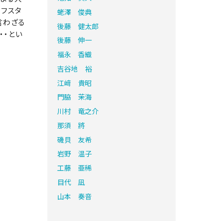
イフスタ
蛯澤 俊典
言わざる
後藤 健太郎
・・とい
後藤 伸一
福永 香織
吉谷地 裕
江﨑 貴昭
門脇 茉海
川村 竜之介
那須 將
磯貝 友希
岩野 温子
工藤 亜稀
目代 凪
山本 奏音