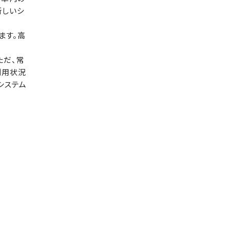
新しいシ
ます。高
ただ、常
利用状況
システム