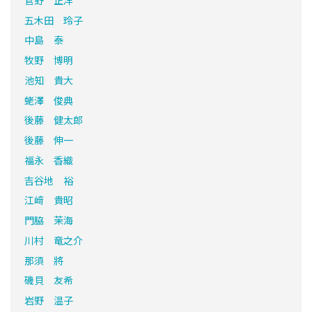
五木田 玲子
中島 泰
牧野 博明
池知 貴大
蛯澤 俊典
後藤 健太郎
後藤 伸一
福永 香織
吉谷地 裕
江﨑 貴昭
門脇 茉海
川村 竜之介
那須 將
磯貝 友希
岩野 温子