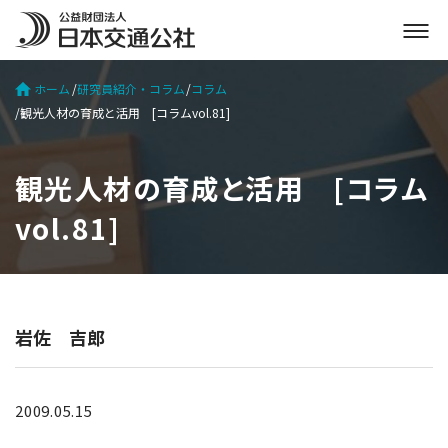
メ
ニ
ュ
ホーム
研究員紹介・コラム
コラム
ー
観光人材の育成と活用 [コラムvol.81]
を
開
く
観光人材の育成と活用 [コラム
vol.81]
岩佐 吉郎
2009.05.15