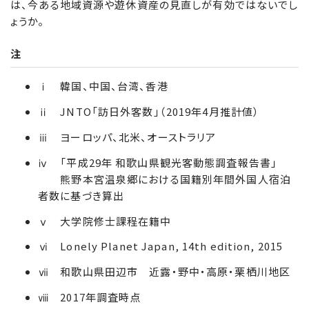
は、今ある地域資源や遊休資産の見直しが有効ではないでし
ょうか。
注
ⅰ 韓国、中国、台湾、香港
ⅱ JNTO「訪日外客数」（2019年4月推計値）
ⅲ ヨーロッパ、北米、オーストラリア
ⅳ 「平成29年 和歌山県観光客動態調査報告書」
熊野本宮温泉郷における国籍別年間外国人宿泊
者数に基づき算出
ⅴ 大学院修士課程在籍中
ⅵ Lonely Planet Japan, 14th edition, 2015
ⅶ 和歌山県田辺市 近露・野中・高原・栗栖川地区
ⅷ 2017年調査時点