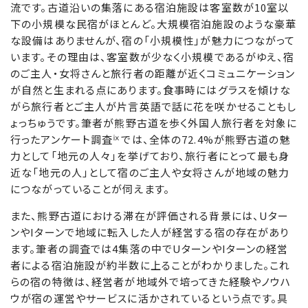
流です。古道沿いの集落にある宿泊施設は客室数が10室以
下の小規模な民宿がほとんど。大規模宿泊施設のような豪華
な設備はありませんが、宿の「小規模性」が魅力につながって
います。その理由は、客室数が少なく小規模であるがゆえ、宿
のご主人・女将さんと旅行者の距離が近くコミュニケーション
が自然と生まれる点にあります。食事時にはグラスを傾けな
がら旅行者とご主人が片言英語で話に花を咲かせることもし
ょっちゅうです。筆者が熊野古道を歩く外国人旅行者を対象に
ⅸ
行ったアンケート調査
では、全体の72.4%が熊野古道の魅
力として「地元の人々」を挙げており、旅行者にとって最も身
近な「地元の人」として宿のご主人や女将さんが地域の魅力
につながっていることが伺えます。
また、熊野古道における滞在が評価される背景には、Uター
ンやIターンで地域に転入した人が経営する宿の存在があり
ます。筆者の調査では4集落の中でUターンやIターンの経営
者による宿泊施設が約半数に上ることがわかりました。これ
らの宿の特徴は、経営者が地域外で培ってきた経験やノウハ
ウが宿の運営やサービスに活かされているという点です。具