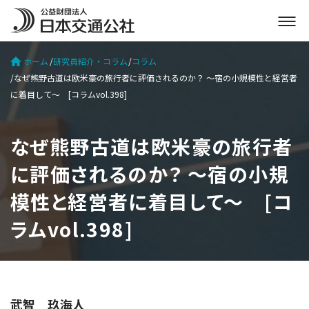
メ
ニ
ュ
ホーム
研究員紹介・コラム
コラム
ー
なぜ熊野古道は欧米豪の旅行者に評価されるのか？ ～宿の小規模性と経営者
を
に着目して～ [コラムvol.398]
開
く
なぜ熊野古道は欧米豪の旅行者
に評価されるのか？ ～宿の小規
模性と経営者に着目して～ [コ
ラムvol.398]
武智 玖海人