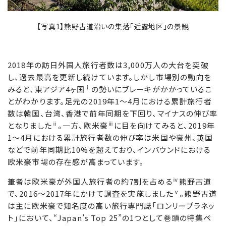
【写真1】熊野古道沿いの集落「近露地区」の景観
2018年の訪日外国人旅行者数は3,000万人の大台を突破
し、過去最高を更新し続けています。しかし市場別の動向を
ⅰ
みると、東アジア4ヶ国
の勢いにブレーキがかかっているこ
とがわかります。足元の2019年1～4月における累計旅行者
数は韓国、台湾、香港で前年同期を下回り、マイナスの伸び率
ⅱ
ⅲ
となりました
。一方、欧米豪
に目を向けてみると、2019年
1～4月における累計旅行者数の伸び率は米国や豪州、英国
などで前年同期比10%を超えており、インバウンドにおける
欧米豪市場の存在感が高まっています。
ⅳ
筆者は欧米豪が外国人旅行者の約7割を占める
熊野古道
ⅴ
で、2016～2017年にかけて調査を実施しました
。熊野古道
は主に欧米豪で知名度の高い旅行専門誌「ロンリープラネッ
ト」において、“Japan’s Top 25”の1つとして巻頭の特集ペ