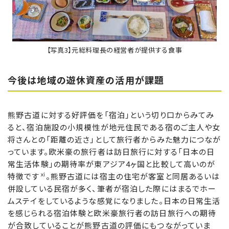
【写真3】元総料理長の経営者が提供する食事
今後は地域の遊休資産の活用が課題
熊野古道に対する好評価を「宿泊」という切り口からみてみ
ると、宿泊施設の小規模性が地元住民である宿のご主人や女
将さんとの「距離の近さ」として旅行者からみた魅力につなが
っています。欧米豪の旅行者は訪日旅行に対する「日本の日
常生活体験」の期待率が東アジア4ヶ国と比較して高いのが
ⅺ
特徴です
。熊野古道には宿主の住宅が客室と同居あるいは
併設している民宿が多く、筆者が宿泊した際にはまるでホー
ムステイをしているような感覚になりました。日本の日常生活
を感じられる宿泊体験と欧米豪旅行者の訪日旅行への期待
が合致していることが熊野古道の評価にもつながっていま