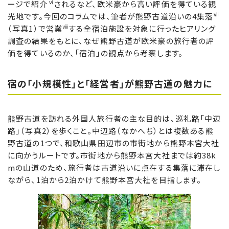
ⅵ
ージで紹介
されるなど、欧米豪から高い評価を得ている観
ⅶ
光地です。今回のコラムでは、筆者が熊野古道沿いの4集落
ⅷ
（写真1）で営業
する全宿泊施設を対象に行ったヒアリング
調査の結果をもとに、なぜ熊野古道が欧米豪の旅行者の評
価を得ているのか、「宿泊」の観点から考察します。
宿の「小規模性」と「経営者」が熊野古道の魅力に
熊野古道を訪れる外国人旅行者の主な目的は、巡礼路「中辺
路」（写真2）を歩くこと。中辺路（なかへち）とは複数ある熊
野古道の1つで、和歌山県田辺市の市街地から熊野本宮大社
に向かうルートです。市街地から熊野本宮大社までは約38k
mの山道のため、旅行者は古道沿いに点在する集落に滞在し
ながら、1泊から2泊かけて熊野本宮大社を目指します。