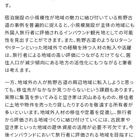
す。
宿泊施設の小規模性が地域の魅力に結び付いている熊野古
道の事例を普遍的に捉えると、小規模施設が主体の地域にも
外国人旅行者に評価されるインバウンド観光地としての可能
性を見出すことができます。また、熊野古道のようなUターン
やIターンといった地域外での経験を持つ人材の転入や活躍
は、旅行者による地域の高い評価につながるだけでなく、居
住人口が減少傾向にある地方の活性化にもつながると筆者
は考えます。
一方、地域外の人が熊野古道の周辺地域に転入しようと思っ
ても、移住先がなかなか見つからないという課題もあります。
実際に集落を歩いてみると空き家は沢山あるものの、移住者
に土地や物件を売ったり貸したりするのを敬遠する所有者が
多いといいます。地域外人材の移住や定着を促進し、旅行者
から評価される地域づくりに結び付けていくには、古民家や
空き家といった地域の遊休資産の活用が必要不可欠です。今
後インバウンドにおいて旅行者に評価される地域を目指すに