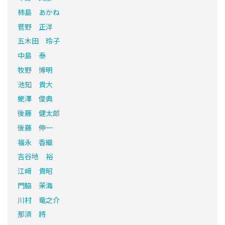
柿島 あかね
菅野 正洋
五木田 玲子
中島 泰
牧野 博明
池知 貴大
蛯澤 俊典
後藤 健太郎
後藤 伸一
福永 香織
吉谷地 裕
江﨑 貴昭
門脇 茉海
川村 竜之介
那須 將