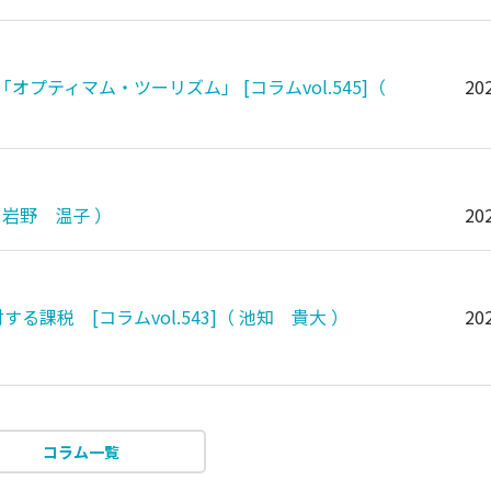
ティマム・ツーリズム」 [コラムvol.545]（
202
 岩野 温子 ）
202
課税 [コラムvol.543]（ 池知 貴大 ）
202
コラム一覧