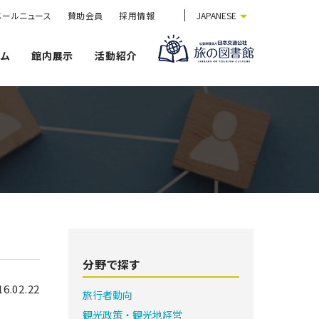
メールニュース
賛助会員
採用情報
JAPANESE
ウム
館内展示
活動紹介
分野で探す
16.02.22
旅行者動向
観光政策・観光地経営