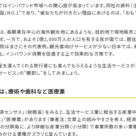
ではインバウンド市場への関心度が高まっています。同社の資料（注
国」NO.1”であり、“彼女たちが行きたい理由にあげるのは、「おも
は、長期滞在中心の海外観光地にあるような、目的地で現地販売
。一方で、およそ1億2,000万人の人口を有する我が国では、居
容院はまさにその代表例。観光客向けサービスが少ない日本では、
も、インバウンド消費を促進する上で効果的な方策です。
を運んでくれる旅行者にも喜んでもらえるような生活サービスが
ービス」の“棚卸し”をしてみましょう。
は、療術や歯科など医療業
センサス」（総務省）をみると、生活サービス業に相当する産業
業」「医療業」があります（筆者注：文章上の読みやすさを考え、経
らの分類毎に、より詳細な産業分類（小分類）で事業所数の多い業
みかける業種がズラリと並んでいます。