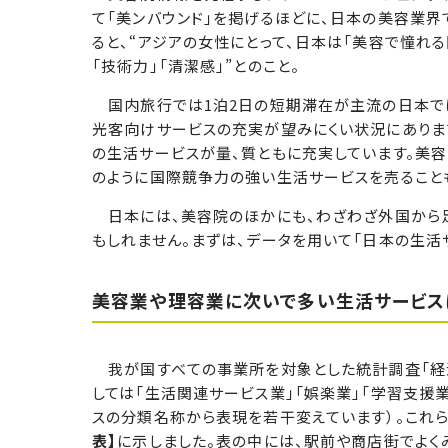
て「美ンバウンド」を掲げるほどに、日本の美容業界
ると、“アジアの女性にとって、日本は「美容で憧れる
「技術力」「清潔感」”とのこと。
国内旅行では1泊2日の短期滞在が主流の日本で
光客向けサービスの充実が望みにくい状況にあります
の生活サービスが量、質ともに充実しています。美
のように国際競争力の強い生活サービスを売ること
日本には、美容院のほかにも、わざわざ外国から足
もしれません。まずは、データを用いて「日本の生活サ
美容業や理容業に次いで多い生活サービス
我が国すべての事業所を対象とした統計調査「経済
しては「生活関連サービス業」「娯楽業」「学習支援
スの分類名称から表現を若干変えています）。これ
表】
に示しました。表の中には、駅前や商店街でよく