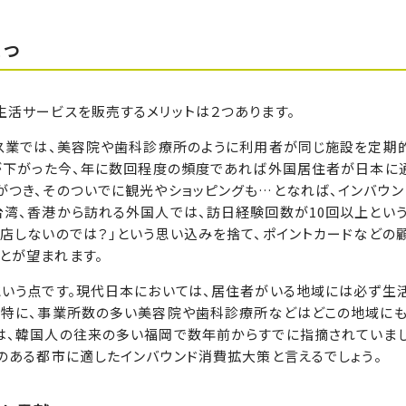
２つ
活サービスを販売するメリットは２つあります。
ス業では、美容院や歯科診療所のように利用者が同じ施設を定期
トが下がった今、年に数回程度の頻度であれば外国居住者が日本に
がつき、そのついでに観光やショッピングも…となれば、インバウン
台湾、香港から訪れる外国人では、訪日経験回数が10回以上とい
店しないのでは？」という思い込みを捨て、ポイントカードなどの
とが望まれます。
いう点です。現代日本においては、居住者がいる地域には必ず生
。特に、事業所数の多い美容院や歯科診療所などはどこの地域に
は、韓国人の往来の多い福岡で数年前からすでに指摘されていまし
のある都市に適したインバウンド消費拡大策と言えるでしょう。