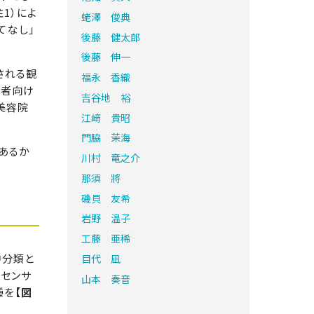
1）によ
蛯澤 俊典
てなし」
後藤 健太郎
後藤 伸一
される観
福永 香織
住者向け
吉谷地 裕
美容院
江﨑 貴昭
門脇 茉海
あるか
川村 竜之介
那須 將
磯貝 友希
岩野 温子
工藤 亜稀
中分類と
目代 凪
済センサ
山本 奏音
種を
【図