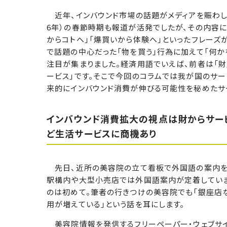
近年、インバウンド市場の話題がメディアを賑わして
6年）の春節時期も報道が活発でしたが、その内容に
からコトへ」「爆買いから体験へ」といったフレーズ
で話題の中心だった「物を買う」行為に加えて「何か
注目が集まりました。経済用語でいえば、前者は「財
ービス」です。そこで今回のコラムでは我が国のサー
来的にインバウンド消費が伸びる可能性を秘めたサ
インバウンド消費拡大の視点は財からサー
ど生活サービスに商機あり
先日、近所の美容院の立て看板で外国語の案内を
駅構内や大型小売店では外国語案内が定着してい
のは初めて。筆者の行きつけの美容院でも「銀座店
用が増えている」という話を耳にします。
美容院情報を発信するフリーペーパー・ウェブサイト