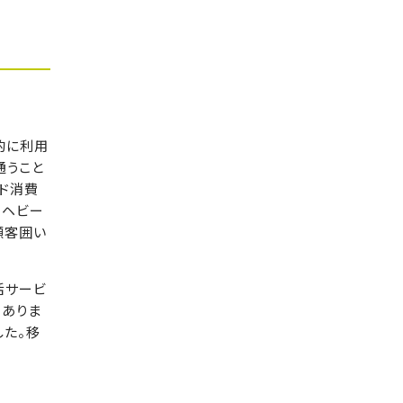
的に利用
通うこと
ド消費
うヘビー
顧客囲い
活サービ
もありま
た。移