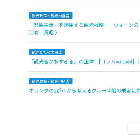
観光政策・観光地経営
「楽観主義」を適用する観光戦略 ―ウィーンの「オプ
江﨑 貴昭 ）
観光と社会の潮流
「観光客が多すぎる」の正体 [コラムvol.544]（
観光政策・観光地経営
オランダの2都市から考えるクルーズ船の乗客に対する