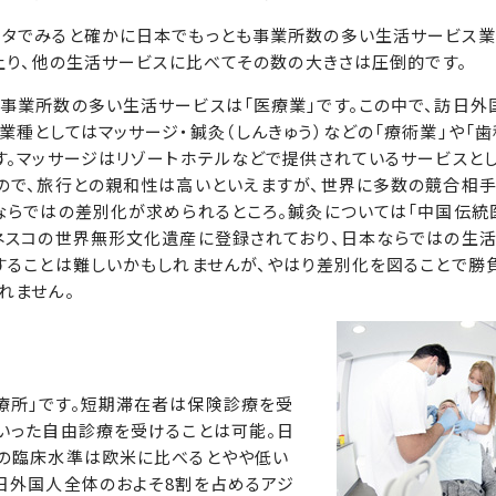
タでみると確かに日本でもっとも事業所数の多い生活サービス業
に上り、他の生活サービスに比べてその数の大きさは圧倒的です。
業所数の多い生活サービスは「医療業」です。この中で、訪日外
業種としてはマッサージ・鍼灸（しんきゅう）などの「療術業」や「
す。マッサージはリゾートホテルなどで提供されているサービスと
ので、旅行との親和性は高いといえますが、世界に多数の競合相
ならではの差別化が求められるところ。鍼灸については「中国伝統
ネスコの世界無形文化遺産に登録されており、日本ならではの生
することは難しいかもしれませんが、やはり差別化を図ることで勝
れません。
療所」です。短期滞在者は保険診療を受
いった自由診療を受けることは可能。日
療の臨床水準は欧米に比べるとやや低い
日外国人全体のおよそ8割を占めるアジ