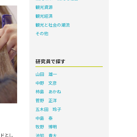
観光資源
観光経済
観光と社会の潮流
その他
研究員で探す
山田 雄一
中野 文彦
柿島 あかね
菅野 正洋
五木田 玲子
中島 泰
牧野 博明
ドとし
池知 貴大