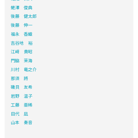
蛯澤 俊典
後藤 健太郎
後藤 伸一
福永 香織
吉谷地 裕
江﨑 貴昭
門脇 茉海
川村 竜之介
那須 將
磯貝 友希
岩野 温子
工藤 亜稀
目代 凪
山本 奏音