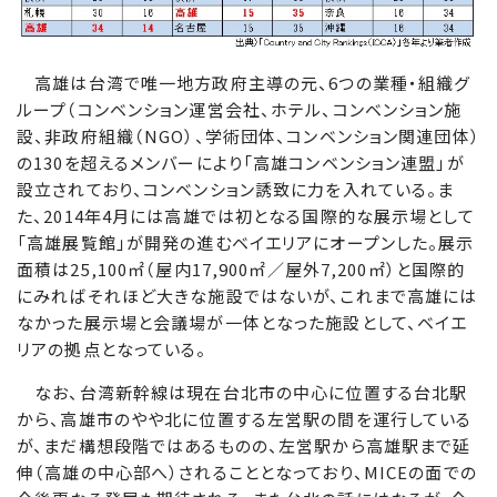
高雄は台湾で唯一地方政府主導の元、6つの業種・組織グ
ループ（コンベンション運営会社、ホテル、コンベンション施
設、非政府組織（NGO）、学術団体、コンベンション関連団体）
の130を超えるメンバーにより「高雄コンベンション連盟」が
設立されており、コンベンション誘致に力を入れている。ま
た、2014年4月には高雄では初となる国際的な展示場として
「高雄展覧館」が開発の進むベイエリアにオープンした。展示
面積は25,100㎡（屋内17,900㎡／屋外7,200㎡）と国際的
にみればそれほど大きな施設ではないが、これまで高雄には
なかった展示場と会議場が一体となった施設として、ベイエ
リアの拠点となっている。
なお、台湾新幹線は現在台北市の中心に位置する台北駅
から、高雄市のやや北に位置する左営駅の間を運行している
が、まだ構想段階ではあるものの、左営駅から高雄駅まで延
伸（高雄の中心部へ）されることとなっており、MICEの面での