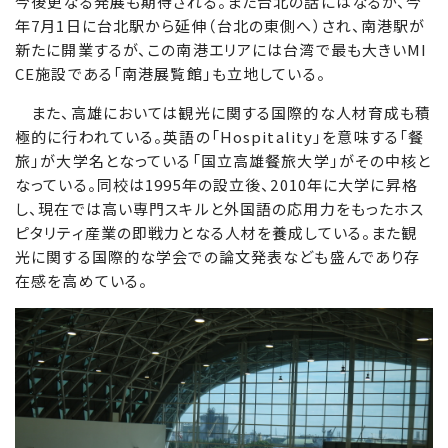
今後更なる発展も期待される。また台北の話にはなるが、今
年7月1日に台北駅から延伸（台北の東側へ）され、南港駅が
新たに開業するが、この南港エリアには台湾で最も大きいMI
CE施設である「南港展覧館」も立地している。
また、高雄においては観光に関する国際的な人材育成も積
極的に行われている。英語の「Hospitality」を意味する「餐
旅」が大学名となっている「国立高雄餐旅大学」がその中核と
なっている。同校は1995年の設立後、2010年に大学に昇格
し、現在では高い専門スキルと外国語の応用力をもったホス
ピタリティ産業の即戦力となる人材を養成している。また観
光に関する国際的な学会での論文発表なども盛んであり存
在感を高めている。