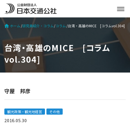
メ
ニ
ュ
ホーム
研究員紹介・コラム
コラム
台湾・高雄のMICE [コラムvol.304]
ー
を
開
台湾・高雄のMICE [コラム
く
vol.304]
守屋 邦彦
観光政策・観光地経営
その他
2016.05.30